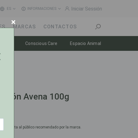
Iniciar Sessión
ES
INFORMACIONES
×
ES
MARCAS
CONTACTOS
n
Toggle dropdown
Toggle dropdown
Toggle dropdow
enestar
Conscious Care
Espacio Animal
Jabón Avena 100g
cio de venta al público recomendado por la marca.