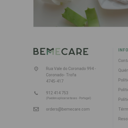
INF
Cont
Rua Vale do Coronado 994 -
Quié
Coronado- Trofa
Polít
4745-417
Polít
912 414 753
(Pueden aplicarse tasas - Portugal)
Polít
Térm
orders@bemecare.com
Resol