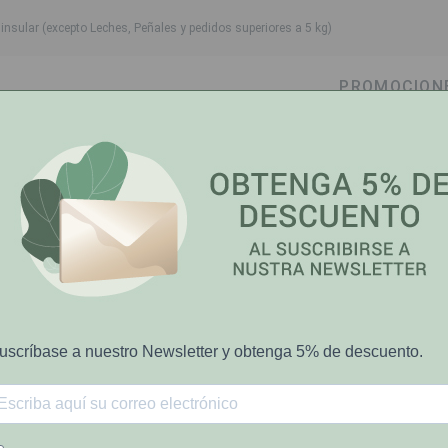
nsular (excepto Leches, Peñales y pedidos superiores a 5 kg)
PROMOCION
own
oggle dropdown
Toggle dropdown
Toggle dropdown
Toggle dropdow
Cabello
Higiene Bucal
Bebé-Mamá
Salud y Bi
 100g
A-Derma
8%
A-Derma Pain 
sobre P.V.P.R
€7.50
€8.20
El precio tachado representa el pre