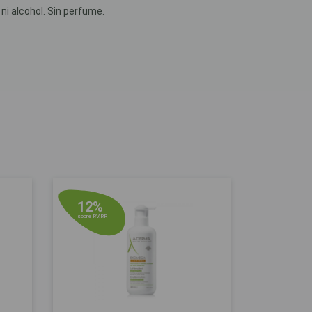
 ni alcohol. Sin perfume.
12%
sobre P.V.P.R