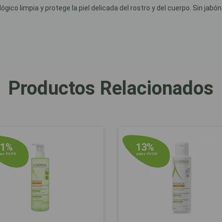
co limpia y protege la piel delicada del rostro y del cuerpo. Sin jabón
Productos Relacionados
11%
13%
re P.V.P.R
sobre P.V.P.R