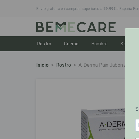
Envío gratuito en compras superiores a
59.99€
a España Peni
Toggle dropdown
Toggle dropdown
Toggle dropd
T
Rostro
Cuerpo
Hombre
Solares
Inicio
Rostro
A-Derma Pain Jabón Avena