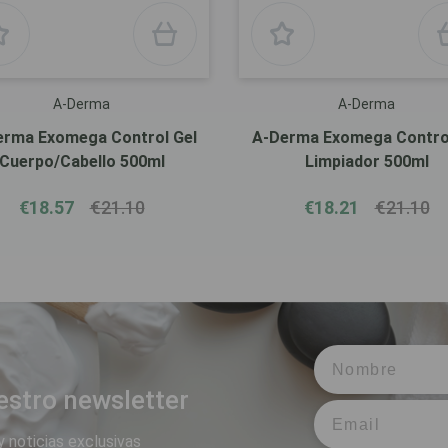
A-Derma
A-Derma
erma Exomega Control Gel
A-Derma Exomega Control
Cuerpo/Cabello 500ml
Limpiador 500ml
€18.57
€21.10
€18.21
€21.10
estro newsletter
y noticias exclusivas