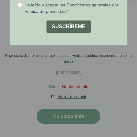
Absorvit
Absorvit Smart 50+ Viales Bebibles
10ml X30
€19.54
€33.40
El precio tachado representa el precio de venta al público recomendado por la
marca.
[COD 7393082]
Stock:
No disponible
Alerta de stock
No disponible