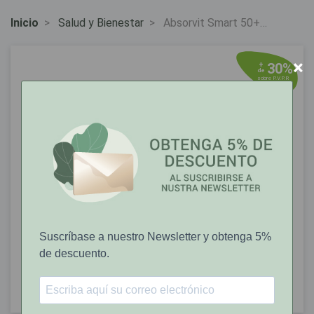
Inicio
Salud y Bienestar
Absorvit Smart 50+
Viales Bebibles 10ml
X30
×
30%
+
de
sobre P.V.P.R