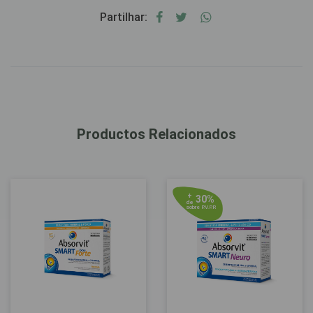
Partilhar:
Productos Relacionados
+
30%
de
sobre P.V.P.R