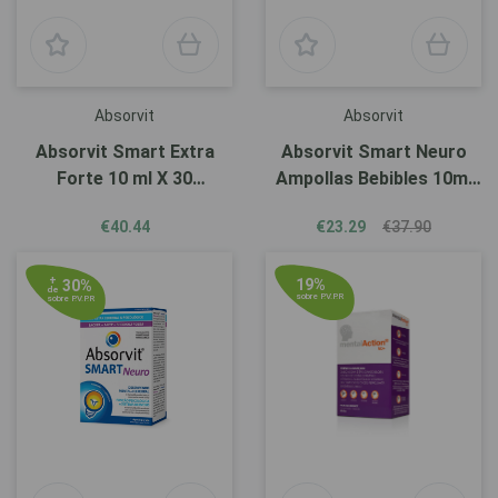
Absorvit
Absorvit
Absorvit Smart Extra
Absorvit Smart Neuro
Forte 10 ml X 30
Ampollas Bebibles 10ml
Ampollas Bebibles.
X30
€40.44
€23.29
€37.90
+
19%
30%
de
sobre P.V.P.R
sobre P.V.P.R