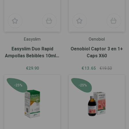
Easyslim
Oenobiol
Easyslim Duo Rapid
Oenobiol Captor 3 en 1+
Ampollas Bebibles 10ml X
Caps X60
15
€29.90
€13.65
€19.50
-25%
-25%