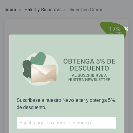
Inicio
Salud y Bienestar
Bioactivo Cromo
Comprimidos x60
×
17%
sobre P.V.P.R