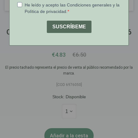
Chicco
Chupete Chicco - Suave - Verde - 6-16
M
€4.83
€6.50
El precio tachado representa el precio de venta al público recomendado por la
marca.
[COD 6976050]
Stock:
Disponible
1
Añadir a la cesta