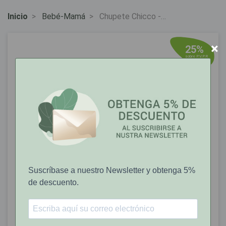
Inicio
Bebé-Mamá
Chupete Chicco -
Suave - Verde - 6-16 m
×
25%
sobre P.V.P.R