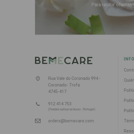
Para recibir ofertas 
INF
Cont
Rua Vale do Coronado 994 -
Quié
Coronado- Trofa
Polít
4745-417
Polít
912 414 753
(Pueden aplicarse tasas - Portugal)
Polít
Térm
orders@bemecare.com
Resol