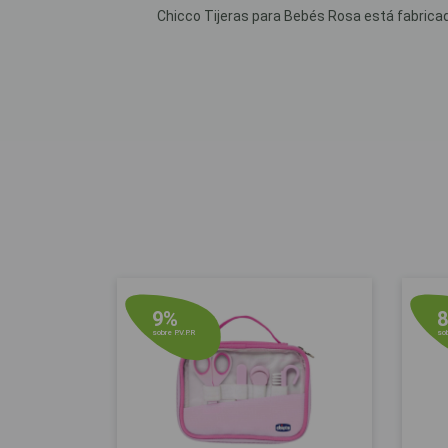
Chicco Tijeras para Bebés Rosa está fabricada
9%
sobre P.V.P.R
sob