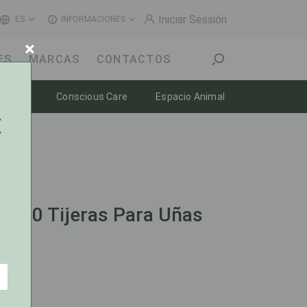
Iniciar Sessión
ES
INFORMACIONES
×
ES
MARCAS
CONTACTOS
n
Toggle dropdown
Toggle dropdown
Toggle dropdow
enestar
Conscious Care
Espacio Animal
0000 Tijeras Para Uñas