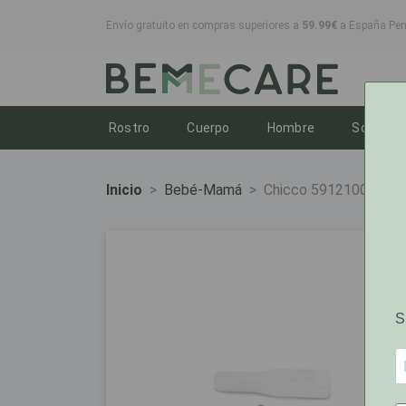
Envío gratuito en compras superiores a
59.99€
a España Peni
Toggle dropdown
Toggle dropdown
Toggle dropd
T
Rostro
Cuerpo
Hombre
Solares
Inicio
Bebé-Mamá
Chicco 5912100000 Ti