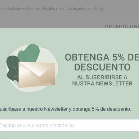
nsular (excepto Leches, Peñales y pedidos superiores a 5 kg)
PROMOCION
own
oggle dropdown
Toggle dropdown
Toggle dropdown
Toggle dropdow
Cabello
Higiene Bucal
Bebé-Mamá
Salud y Bi
jeras para Uñas Rosa
Chicco
Chicco 591210
Rosa
€5.19
[COD 6316430]