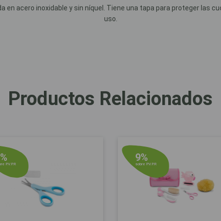
 en acero inoxidable y sin níquel. Tiene una tapa para proteger las c
uso.
Productos Relacionados
8%
9%
re P.V.P.R
sobre P.V.P.R