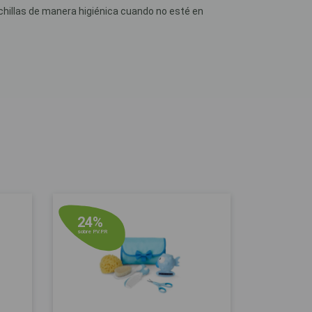
uchillas de manera higiénica cuando no esté en
24%
sobre P.V.P.R