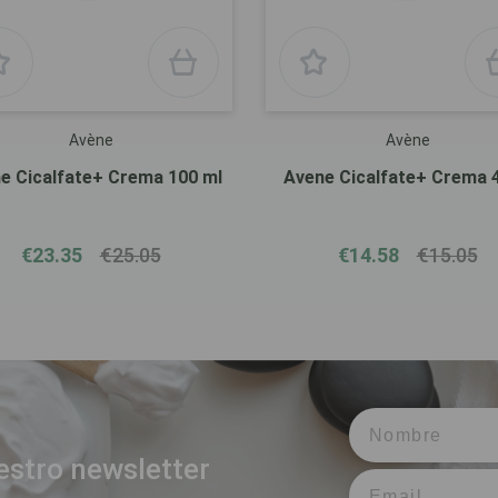
Avène
Avène
e Cicalfate+ Crema 100 ml
Avene Cicalfate+ Crema 
€23.35
€25.05
€14.58
€15.05
estro newsletter