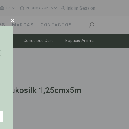
Iniciar Sessión
ES
INFORMACIONES
×
ES
MARCAS
CONTACTOS
n
Toggle dropdown
Toggle dropdown
Toggle dropdow
enestar
Conscious Care
Espacio Animal
a Leukosilk 1,25cmx5m