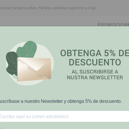
nsular (excepto Leches, Peñales y pedidos superiores a 5 kg)
PROMOCION
own
oggle dropdown
Toggle dropdown
Toggle dropdown
Toggle dropdow
Cabello
Higiene Bucal
Bebé-Mamá
Salud y Bi
Leukosilk 1,25cmx5m 01021-00
Leukosilk
Cinta Adhesiv
01021-00
€2.80
[COD 6501726]