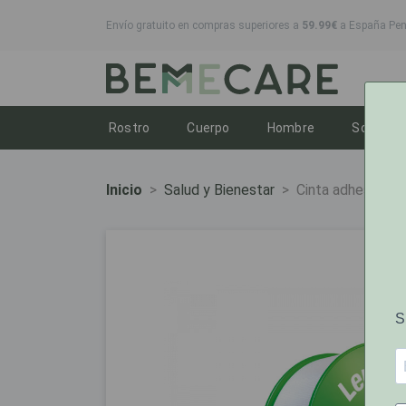
Envío gratuito en compras superiores a
59.99€
a España Peni
Toggle dropdown
Toggle dropdown
Toggle dropd
T
Rostro
Cuerpo
Hombre
Solares
Inicio
Salud y Bienestar
Cinta adhesiva 