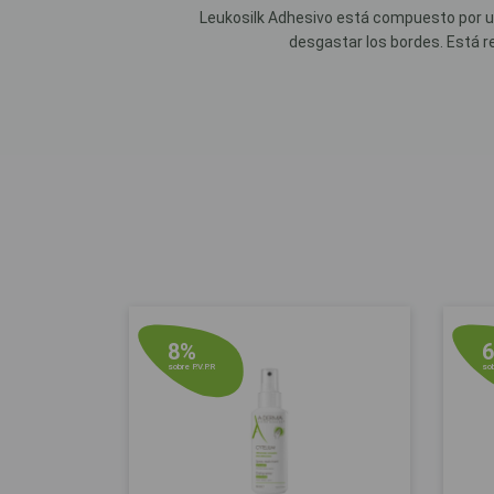
Leukosilk Adhesivo está compuesto por un 
desgastar los bordes. Está r
8%
sobre P.V.P.R
sob