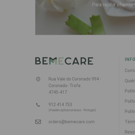
Para recibir ofertas 
INF
Cont
Rua Vale do Coronado 994 -
Quié
Coronado- Trofa
Polít
4745-417
Polít
912 414 753
(Pueden aplicarse tasas - Portugal)
Polít
Térm
orders@bemecare.com
Resol