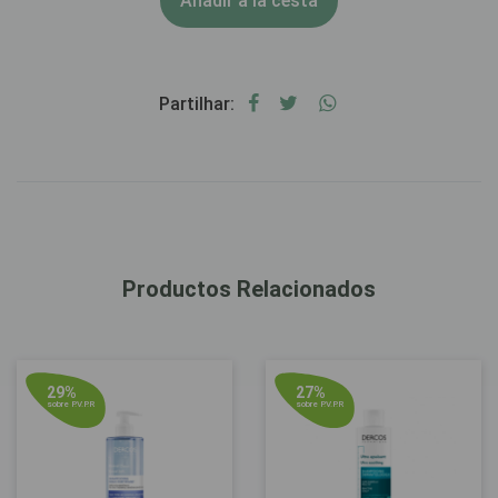
Añadir a la cesta
Partilhar:
Productos Relacionados
29%
27%
sobre P.V.P.R
sobre P.V.P.R