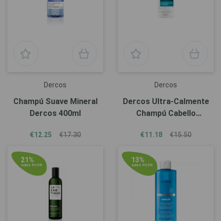
Dercos
Dercos
Champú Suave Mineral
Dercos Ultra-Calmente
Dercos 400ml
Champú Cabello
Normal/Graso 200ml
€12.25
€17.30
€11.18
€15.50
21%
13%
sobre P.V.P.R
sobre P.V.P.R