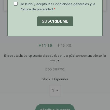
Dercos
Dercos Anticaspa Champú Caspa
Sensible 200ml
€11.18
€15.80
El precio tachado representa el precio de venta al público recomendado por la
marca.
[COD 6887752]
Stock:
Disponible
1