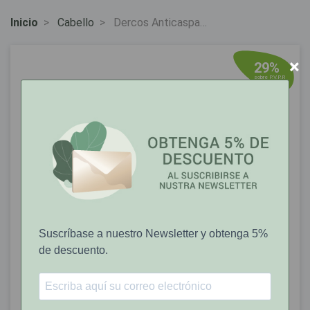
Inicio
Cabello
Dercos Anticaspa
Champú Caspa Sensible
200ml
×
29%
sobre P.V.P.R