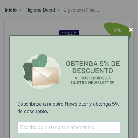
Inicio
Higiene Bucal
Elgydium Clínic
Vademecum Extr-Suave
15/100
×
7%
sobre P.V.P.R