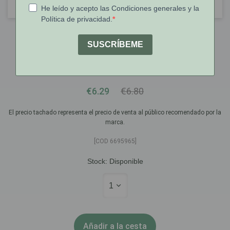
Elgydium Clinic
Elgydium Clínic Vademecum Extr-
Suave 15/100
€6.29
€6.80
El precio tachado representa el precio de venta al público recomendado por la
marca.
[COD 6695965]
Stock:
Disponible
1
Añadir a la cesta