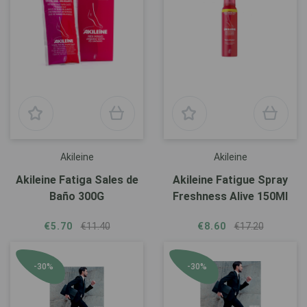
Akileine
Akileine
Akileine Fatiga Sales de
Akileine Fatigue Spray
Baño 300G
Freshness Alive 150Ml
€5.70
€11.40
€8.60
€17.20
-30%
-30%