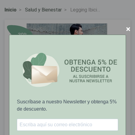
Inicio
Salud y Bienestar
Legging Ibici
Repomen Meia 140
Negra Talla M para
×
Hombre
-30%