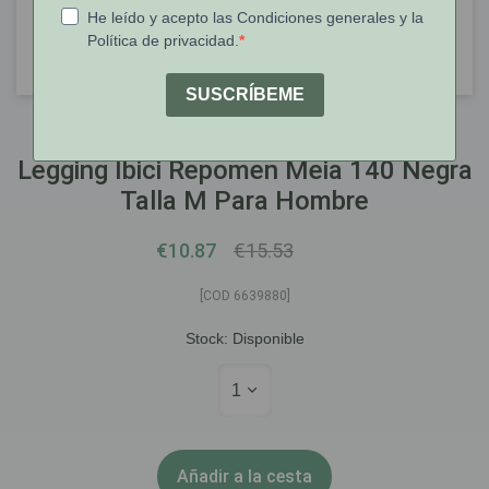
IBICI
Legging Ibici Repomen Meia 140 Negra
Talla M Para Hombre
€10.87
€15.53
[COD 6639880]
Stock:
Disponible
1
Añadir a la cesta