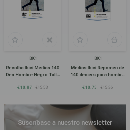
IBICI
IBICI
Recolha Ibici Medias 140
Medias Ibici Repomen de
Den Hombre Negro Talla
140 deniers para hombre
L
en color azul.
€10.87
€15.53
€10.75
€15.36
Suscríbase a nuestro newsletter