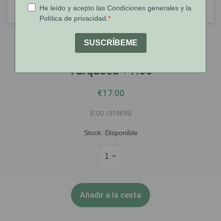
Loring
Loring Gafas Lectura H. Madison
Turquesa +1.00
€17.00
[COD 1010835]
Stock:
Disponible
1
Añadir a la cesta