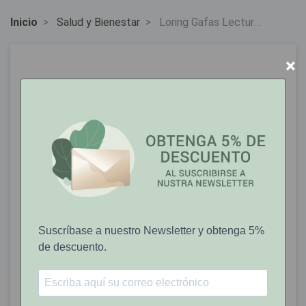
Inicio
Salud y Bienestar
Loring Gafas Lectura
H. Madison Turquesa
+1.00
×