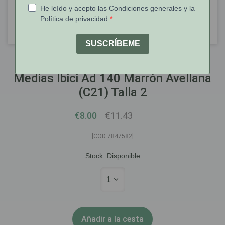
IBICI
Medias Ibici Ad 140 Marrón Avellana
(C21) Talla 2
€8.00
€11.43
[COD 7847582]
Stock:
Disponible
1
Añadir a la cesta