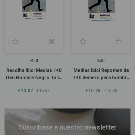
IBICI
IBICI
Recolha Ibici Medias 140
Medias Ibici Repomen de
Den Hombre Negro Talla
140 deniers para hombre
L
en color azul.
€10.87
€15.53
€10.75
€15.36
Suscríbase a nuestro newsletter