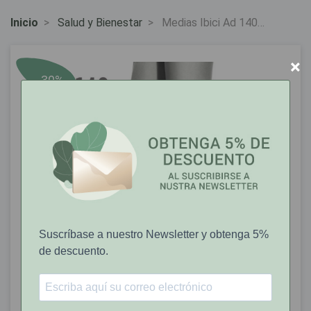
Inicio
Salud y Bienestar
Medias Ibici Ad 140
Marrón Avellana (C21)
Talla 2
×
-30%