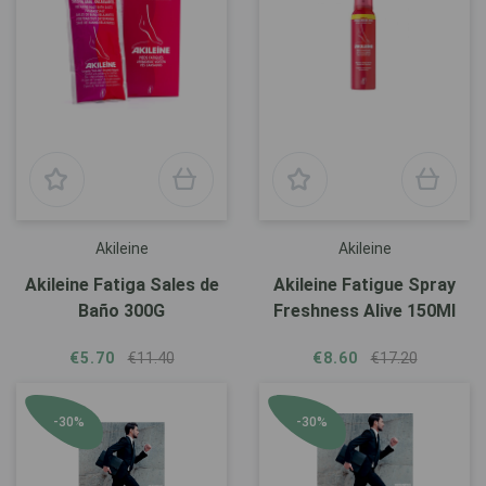
Akileine
Akileine
Akileine Fatiga Sales de
Akileine Fatigue Spray
Baño 300G
Freshness Alive 150Ml
€5.70
€11.40
€8.60
€17.20
-30%
-30%