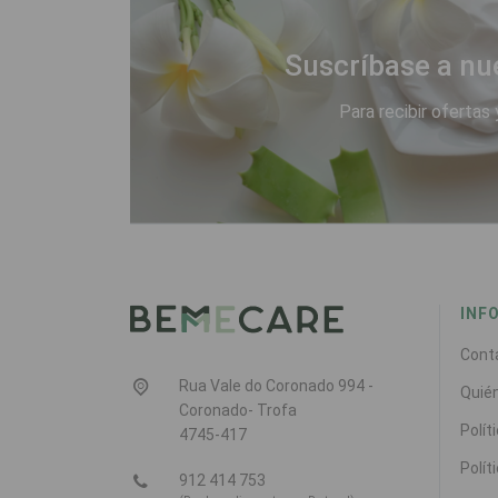
Suscríbase a nu
Para recibir ofertas 
INF
Cont
Rua Vale do Coronado 994 -
Quié
Coronado- Trofa
Polít
4745-417
Polít
912 414 753