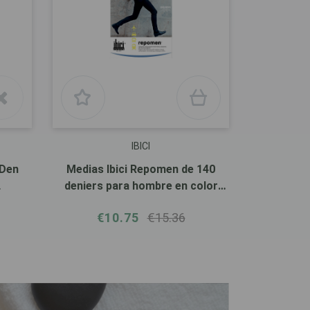
IBICI
 Den
Medias Ibici Repomen de 140
L
deniers para hombre en color
azul.
€10.75
€15.36