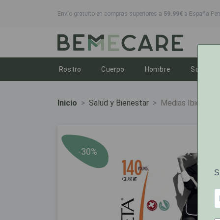
Envío gratuito en compras superiores a
59.99€
a España Peni
Toggle dropdown
Toggle dropdown
Toggle dropd
T
Rostro
Cuerpo
Hombre
Solares
Inicio
Salud y Bienestar
Medias Ibici Coll
-30%