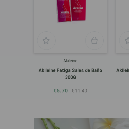
Akileine
Akileine Fatiga Sales de Baño
Akile
300G
€5.70
€11.40