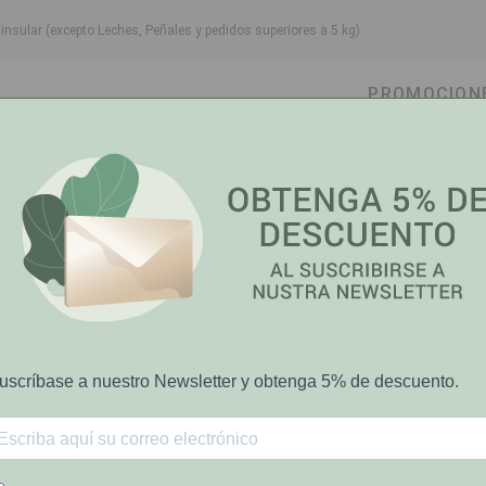
nsular (excepto Leches, Peñales y pedidos superiores a 5 kg)
PROMOCION
own
oggle dropdown
Toggle dropdown
Toggle dropdown
Toggle dropdow
Cabello
Higiene Bucal
Bebé-Mamá
Salud y Bi
ant Young 140 en negro, talla 2.
IBICI
Medias Ibici C
Talla 2.
€13.51
€19.30
[COD 6161513]