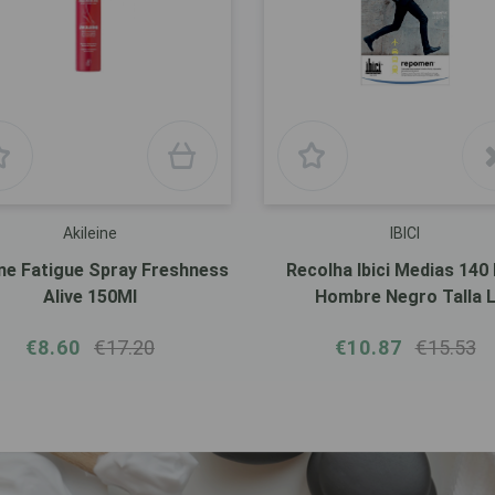
Akileine
IBICI
ine Fatigue Spray Freshness
Recolha Ibici Medias 140
Alive 150Ml
Hombre Negro Talla 
€8.60
€17.20
€10.87
€15.53