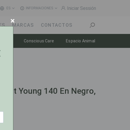
Iniciar Sessión
ES
INFORMACIONES
×
ES
MARCAS
CONTACTOS
n
Toggle dropdown
Toggle dropdown
Toggle dropdow
enestar
Conscious Care
Espacio Animal
ollant Young 140 En Negro,