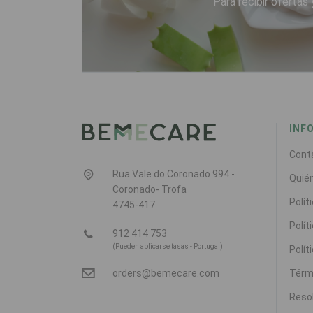
Para recibir ofertas 
INF
Cont
Rua Vale do Coronado 994 -
Quié
Coronado- Trofa
Polít
4745-417
Polít
912 414 753
(Pueden aplicarse tasas - Portugal)
Polít
Térm
orders@bemecare.com
Resol