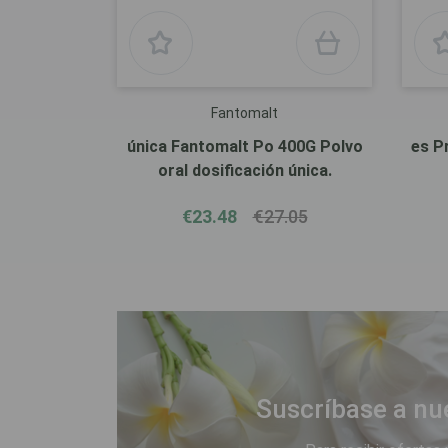
Fantomalt
única Fantomalt Po 400G Polvo
es Protifar Pó 500 G Polvo Oral
oral dosificación única.
€23.48
€27.05
Suscríbase a nu