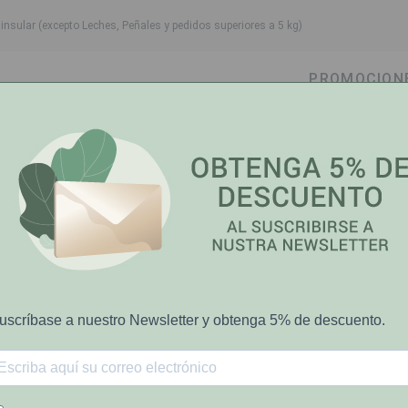
nsular (excepto Leches, Peñales y pedidos superiores a 5 kg)
PROMOCION
own
oggle dropdown
Toggle dropdown
Toggle dropdown
Toggle dropdow
Cabello
Higiene Bucal
Bebé-Mamá
Salud y Bi
s Cart Po X 15 Polvo Sachet (Polvo en Sobres)
Meritene
19%
Meritene Café 
sobre P.V.P.R
Sachet (Polvo 
€25.74
€32.12
El precio tachado representa el pre