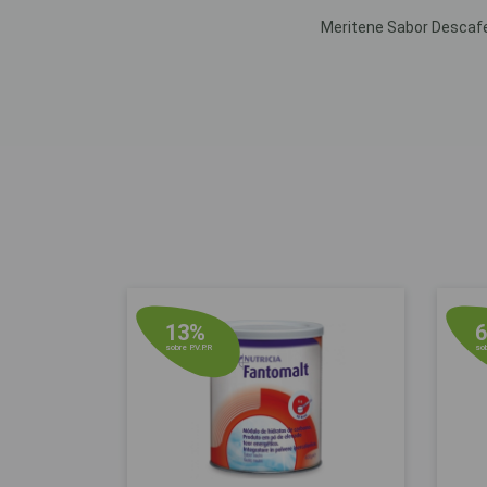
Meritene Sabor Descafei
13%
sobre P.V.P.R
sob