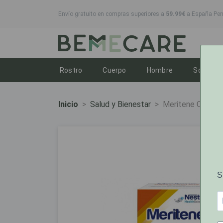
Envío gratuito en compras superiores a
59.99€
a España Peni
Toggle dropdown
Toggle dropdown
Toggle dropd
T
Rostro
Cuerpo
Hombre
Solares
Inicio
Salud y Bienestar
Meritene Café De