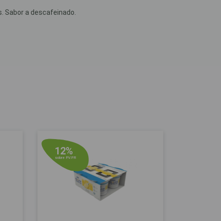
s. Sabor a descafeinado.
12%
sobre P.V.P.R