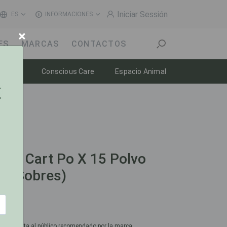
Iniciar Sessión
ES
INFORMACIONES
×
ES
MARCAS
CONTACTOS
n
Toggle dropdown
Toggle dropdown
Toggle dropdow
enestar
Conscious Care
Espacio Animal
Des Cart Po X 15 Polvo
En Sobres)
cio de venta al público recomendado por la marca.