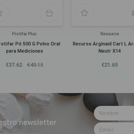
Protifar Plus
Resource
Recurso Arginaid Cart L Ar
para Mediciones
Neutr X14
€37.62
€40.15
€21.65
estro newsletter