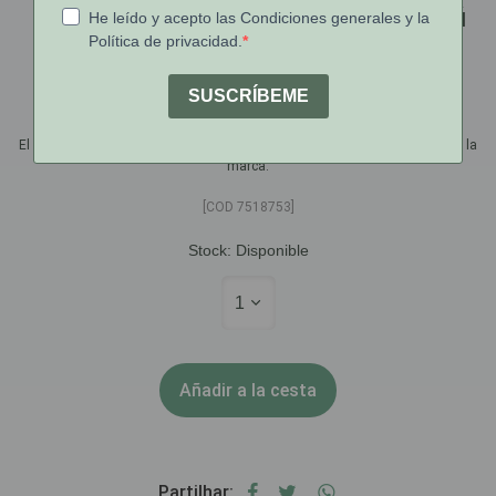
Mustela Bebe Pa Stelatopia Champú
Espumoso 150ml
€13.08
€14.20
El precio tachado representa el precio de venta al público recomendado por la
marca.
[COD 7518753]
Stock:
Disponible
1
Añadir a la cesta
Partilhar: