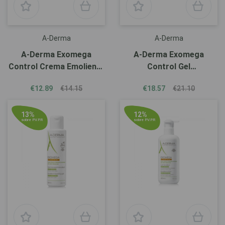
A-Derma
A-Derma
A-Derma Exomega
A-Derma Exomega
Control Crema Emoliente
Control Gel
50ml
Cuerpo/Cabello 500ml
€12.89
€14.15
€18.57
€21.10
13%
12%
sobre P.V.P.R
sobre P.V.P.R