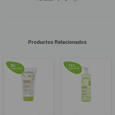
Productos Relacionados
8%
11%
sobre P.V.P.R
sobre P.V.P.R