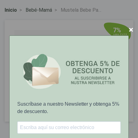
Inicio
Bebé-Mamá
Mustela Bebe Pa
Stelatopia Champú
Espumoso 150ml
×
7%
sobre P.V.P.R
Mustela