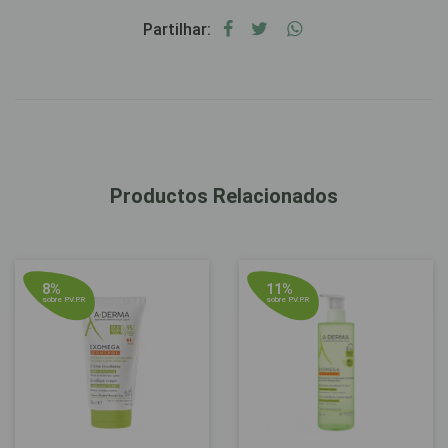
Partilhar:
Productos Relacionados
8%
11%
sobre P.V.P.R
sobre P.V.P.R