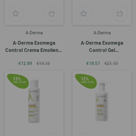
A-Derma
A-Derma
A-Derma Exomega
A-Derma Exomega
Control Crema Emoliente
Control Gel
50ml
Cuerpo/Cabello 500ml
€12.89
€14.15
€18.57
€21.10
13%
12%
sobre P.V.P.R
sobre P.V.P.R