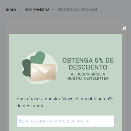
Inicio
Bebé-Mamá
Nutratopic Pro-AMP
Crema Facial Piel
Atópica 50ml
×