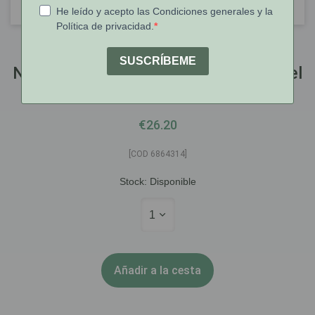
Nutratopic
Nutratopic Pro-AMP Crema Facial Piel
Atópica 50ml
€26.20
[COD 6864314]
Stock:
Disponible
1
Añadir a la cesta