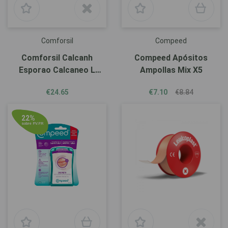
Comforsil
Compeed
Comforsil Calcanh
Compeed Apósitos
Esporao Calcaneo L
Ampollas Mix X5
Cc212
€24.65
€7.10
€8.84
22%
sobre P.V.P.R