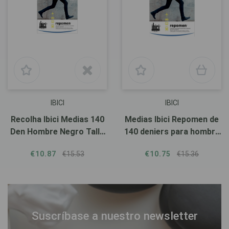
IBICI
IBICI
Recolha Ibici Medias 140
Medias Ibici Repomen de
Den Hombre Negro Talla
140 deniers para hombre
L
en color azul.
€10.87
€15.53
€10.75
€15.36
Suscríbase a nuestro newsletter