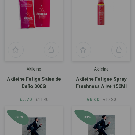
Akileine
Akileine
Akileine Fatiga Sales de
Akileine Fatigue Spray
Baño 300G
Freshness Alive 150Ml
€5.70
€11.40
€8.60
€17.20
-30%
-30%