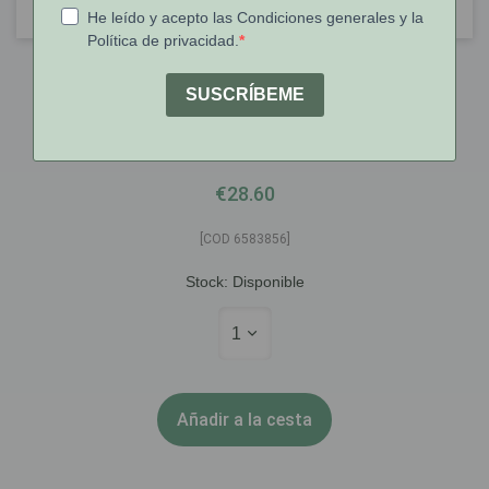
Vichy
Vichy Dermablend 35 Fondo De
Maquillaje Fluido SPF35 30ml
€28.60
[COD 6583856]
Stock:
Disponible
1
Añadir a la cesta