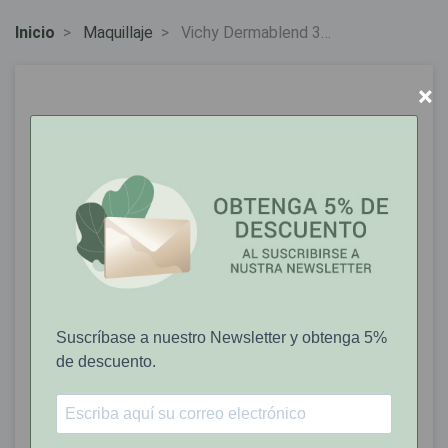
Inicio
Maquillaje
Vichy Dermablend 35
Fondo de maquillaje
fluido SPF35 30ml
×