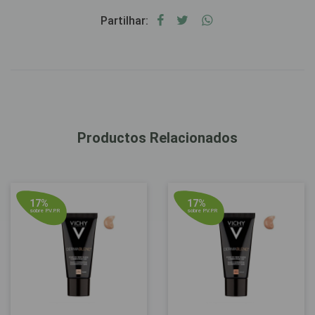
Partilhar:
Productos Relacionados
17%
17%
sobre P.V.P.R
sobre P.V.P.R