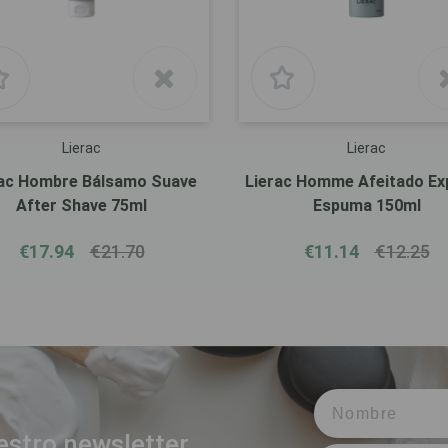
Lierac
Lierac
rac Hombre Bálsamo Suave
Lierac Homme Afeitado Ex
After Shave 75ml
Espuma 150ml
€17.94
€21.70
€11.14
€12.25
estro newsletter