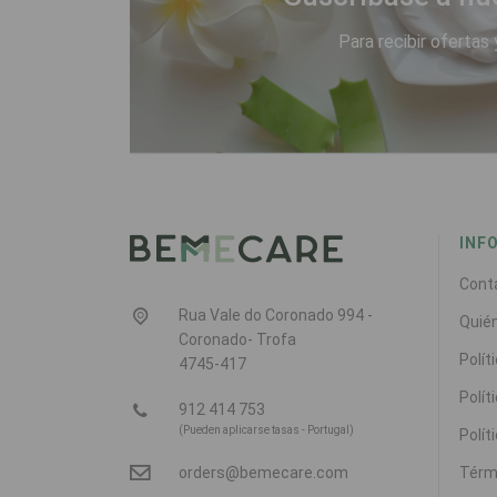
Para recibir ofertas 
INF
Cont
Rua Vale do Coronado 994 -
Quié
Coronado- Trofa
Polít
4745-417
Polít
912 414 753
(Pueden aplicarse tasas - Portugal)
Polít
Térm
orders@bemecare.com