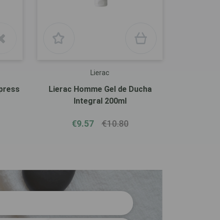
Lierac
press
Lierac Homme Gel de Ducha
Integral 200ml
€9.57
€10.80