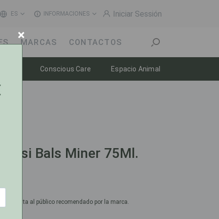
Iniciar Sessión
ES
INFORMACIONES
×
ES
MARCAS
CONTACTOS
n
Toggle dropdown
Toggle dropdown
Toggle dropdow
enestar
Conscious Care
Espacio Animal
ensi Bals Miner 75Ml.
cio de venta al público recomendado por la marca.