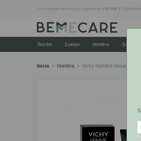
Envío gratuito en compras superiores a
59.99€
a España Peni
Toggle dropdown
Toggle dropdown
Toggle dropd
T
Rostro
Cuerpo
Hombre
Solares
Inicio
Hombre
Vichy Hombre Sensi Bals M