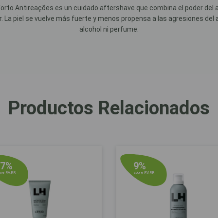
 Antireações es un cuidado aftershave que combina el poder del agua 
. La piel se vuelve más fuerte y menos propensa a las agresiones del a
alcohol ni perfume.
Productos Relacionados
17%
9%
re P.V.P.R
sobre P.V.P.R