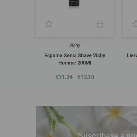
Vichy
Espuma Sensi Shave Vichy
Lie
Homme 200Ml
€11.34
€13.10
Suscríbase a nu