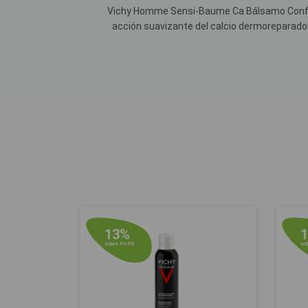
Vichy Homme Sensi-Baume Ca Bálsamo Conforto
acción suavizante del calcio dermoreparador
13%
sobre P.V.P.R
sob