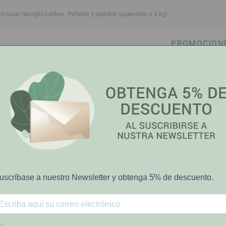
nsular (excepto Leches, Peñales y pedidos superiores a 5 kg)
PROMOCION
own
oggle dropdown
Toggle dropdown
Toggle dropdown
Toggle dropdow
Cabello
Higiene Bucal
Bebé-Mamá
Salud y Bi
iner 75Ml.
Vichy
17%
Vichy Hombre S
sobre P.V.P.R
€20.12
€24.30
El precio tachado representa el pre