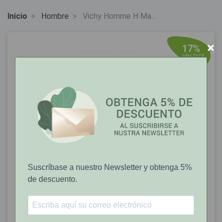
Inicio
Hombre
Vichy Homme H Mag
C+ 50ml.
×
17%
sobre P.V.P.R