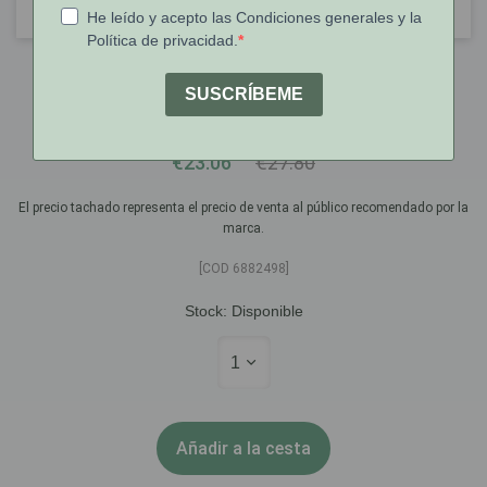
Vichy
Vichy Homme H Mag C+ 50ml.
€23.06
€27.80
El precio tachado representa el precio de venta al público recomendado por la
marca.
[COD 6882498]
Stock:
Disponible
1
Añadir a la cesta