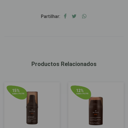
Partilhar:
Productos Relacionados
15%
12%
sobre P.V.P.R
sobre P.V.P.R