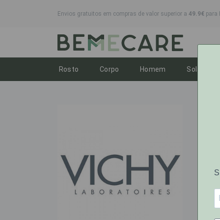
Envios gratuitos em compras de valor superior a
49.9€
para 
Toggle dropdown
Toggle dropdown
Toggle dropdo
To
Rosto
Corpo
Homem
Solares
VI
A água 
o tipo 
Com um
cuidado
A BeMe