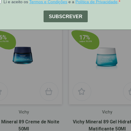
odutos
6%
17%
e P.V.P.R
sobre P.V.P.R
Vichy
Vichy
 Mineral 89 Creme de Noite
Vichy Mineral 89 Gel Hidra
50Ml
Matificante 50Ml