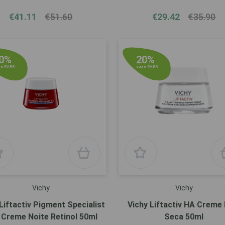
€41.11
€51.60
€29.42
€35.90
0%
20%
e P.V.P.R
sobre P.V.P.R
Vichy
Vichy
Liftactiv Pigment Specialist
Vichy Liftactiv HA Creme 
- Creme Noite Retinol 50ml
Seca 50ml