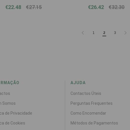
€22.48
€27.15
€26.42
€32.30
1
2
3
ORMAÇÃO
AJUDA
actos
Contactos Úteis
m Somos
Perguntas Frequentes
ica de Privacidade
Como Encomendar
ica de Cookies
Métodos de Pagamentos