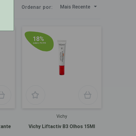
Mais Recente
Ordenar por:
18%
sobre P.V.P.R
Vichy
tante
Vichy Liftactiv B3 Olhos 15Ml