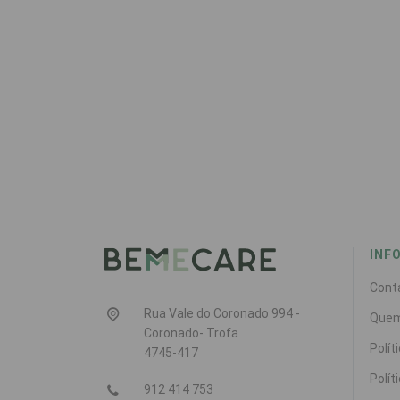
INF
Cont
Rua Vale do Coronado 994 -
Que
Coronado- Trofa
Polít
4745-417
Polít
912 414 753