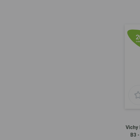
2
sobr
Vichy 
B3 