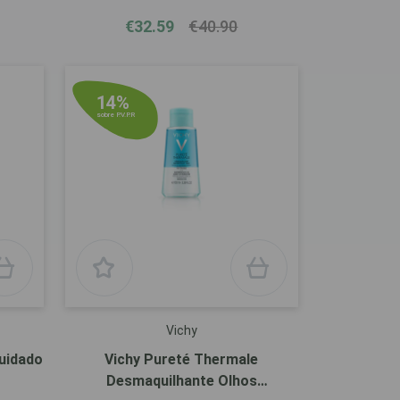
€32.59
€40.90
14%
sobre P.V.P.R
Vichy
Cuidado
Vichy Pureté Thermale
Desmaquilhante Olhos