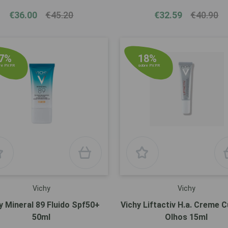
€36.00
€45.20
€32.59
€40.90
7%
18%
e P.V.P.R
sobre P.V.P.R
Vichy
Vichy
y Mineral 89 Fluido Spf50+
Vichy Liftactiv H.a. Creme 
50ml
Olhos 15ml