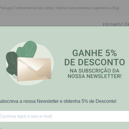
Portugal Continental (exceto Leites, Fraldas e encomendas superiores a 5kg).
PROMOÇÕ
wn
ggle dropdown
Toggle dropdown
Toggle dropdown
Toggle dropdown
Cabelo
Higiene Oral
Bebé-Mamã
Saúde e Bem
CHY
vulcânica Vichy é o ingrediente secreto da marca Vichy. Propriedades
de peles.
a vasta gama de produtos para mulher e para homem, desde o cuidado
 de controlo da transpiração.
Care aconselha Vichy pelo seu compromisso de inovação e qualidad