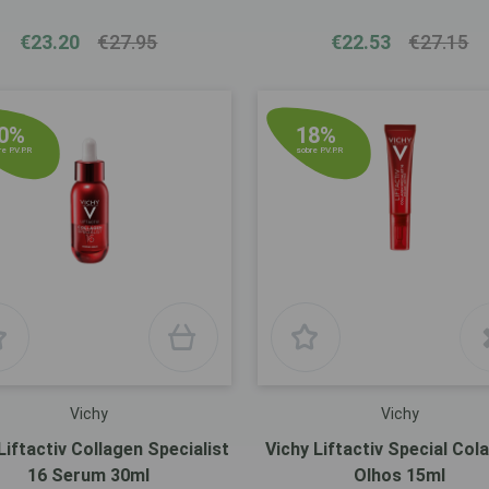
€23.20
€27.95
€22.53
€27.15
0%
18%
e P.V.P.R
sobre P.V.P.R
Vichy
Vichy
Liftactiv Collagen Specialist
Vichy Liftactiv Special Col
16 Serum 30ml
Olhos 15ml