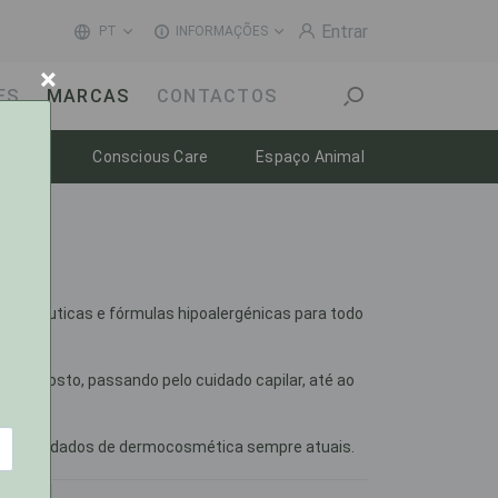
Entrar
PT
INFORMAÇÕES
×
ES
MARCAS
CONTACTOS
Toggle dropdown
Toggle dropdown
Toggle dropdow
-estar
Conscious Care
Espaço Animal
 terapêuticas e fórmulas hipoalergénicas para todo
 de rosto, passando pelo cuidado capilar, até ao
e em cuidados de dermocosmética sempre atuais.