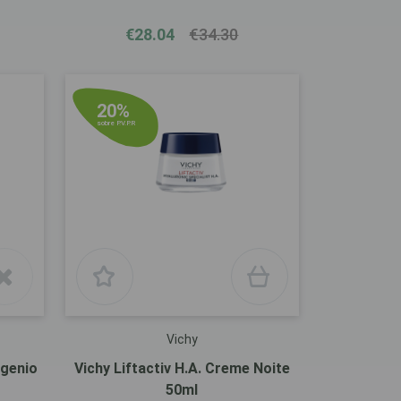
€28.04
€34.30
20%
sobre P.V.P.R
Vichy
agenio
Vichy Liftactiv H.A. Creme Noite
50ml