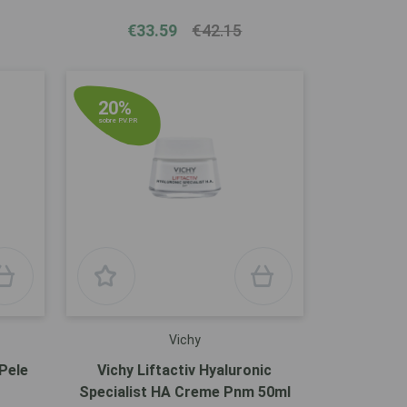
€33.59
€42.15
20%
sobre P.V.P.R
Vichy
Pele
Vichy Liftactiv Hyaluronic
Specialist HA Creme Pnm 50ml