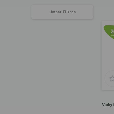
Limpar Filtros
2
sobr
Vichy 