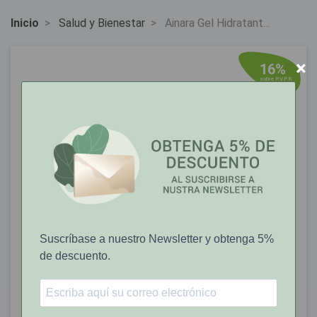
Inicio
Salud y Bienestar
Ainara Gel Hidratante
Vaginal 30g
×
16%
sobre P.V.P.R