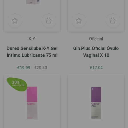
K-Y
Oficinal
Durex Sensilube K-Y Gel
Gin Plus Oficial Óvulo
Íntimo Lubricante 75 ml
Vaginal X 10
€19.99
€20.50
€17.04
30%
sobre P.V.P.R