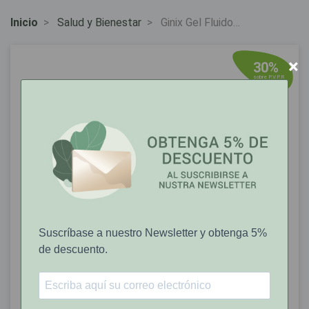
Inicio
Salud y Bienestar
Ginix Gel Fluido
Lubrificante 60 Ml
×
30%
sobre P.V.P.R