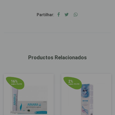
Partilhar:
Productos Relacionados
16%
2%
sobre P.V.P.R
sobre P.V.P.R