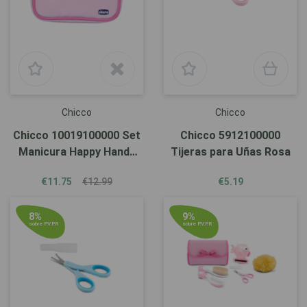
Chicco
Chicco
Chicco 10019100000 Set
Chicco 5912100000
Manicura Happy Hands
Tijeras para Uñas Rosa
Niña
€11.75
€12.99
€5.19
8%
9%
sobre P.V.P.R
sobre P.V.P.R