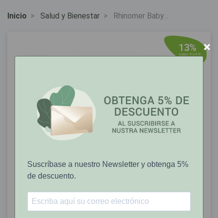
Inicio
Salud y Bienestar
Rhinomer Baby
Narhinel Aspirador Nasal
para Bebés
×
13%
sobre P.V.P.R