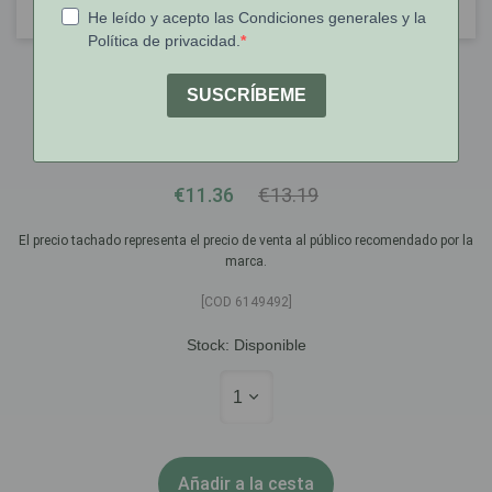
Rhinomer
Rhinomer Baby Narhinel Aspirador
Nasal Para Bebés
€11.36
€13.19
El precio tachado representa el precio de venta al público recomendado por la
marca.
[COD 6149492]
Stock:
Disponible
1
Añadir a la cesta