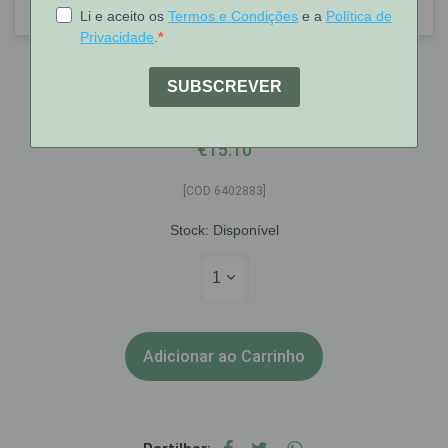
Bloxang
Bloxang Pomada Hemost 30 G
€15.10
[COD 6402883]
Stock:
Disponível
1
Adicionar ao Carrinho