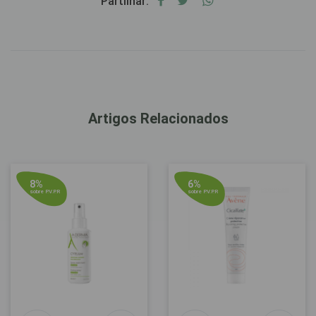
Partilhar:
Artigos Relacionados
8%
6%
sobre P.V.P.R
sobre P.V.P.R