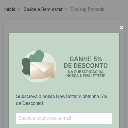
Início
Saúde e Bem-estar
Bloxang Pomada
Hemost 30 G
×