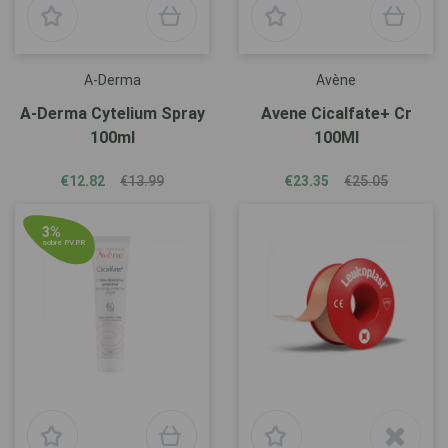
A-Derma
Avène
A-Derma Cytelium Spray
Avene Cicalfate+ Cr
100ml
100Ml
€12.82
€13.99
€23.35
€25.05
3%
sobre P.V.P.R