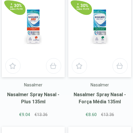
+
+
30%
30%
de
de
sobre P.V.P.R
sobre P.V.P.R
Nasalmer
Nasalmer
Nasalmer Spray Nasal -
Nasalmer Spray Nasal -
Plus 135ml
Força Média 135ml
€9.04
€13.36
€8.60
€13.36