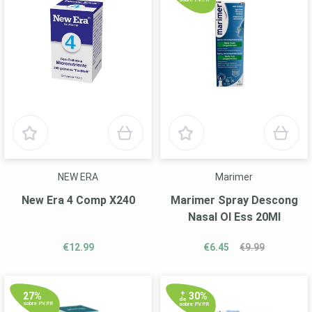
NEW ERA
Marimer
New Era 4 Comp X240
Marimer Spray Descong
Nasal Ol Ess 20Ml
€12.99
€6.45
€9.99
+
27%
30%
de
sobre P.V.P.R
sobre P.V.P.R