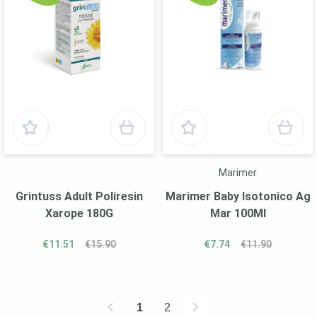
Marimer
Grintuss Adult Poliresin
Marimer Baby Isotonico Ag
Xarope 180G
Mar 100Ml
€11.51
€15.90
€7.74
€11.90
1
2