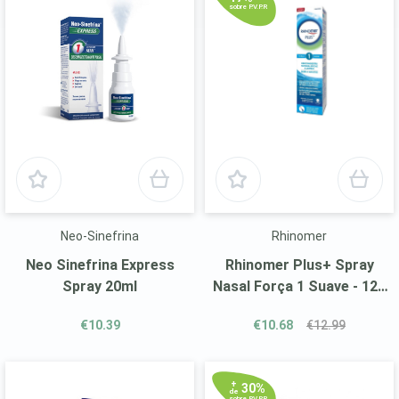
sobre P.V.P.R
Neo-Sinefrina
Rhinomer
Neo Sinefrina Express
Rhinomer Plus+ Spray
Spray 20ml
Nasal Força 1 Suave - 125
ml
€10.39
€10.68
€12.99
+
30%
de
sobre P.V.P.R