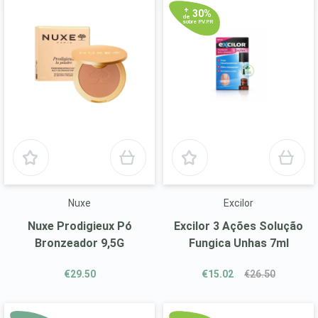
+
30%
de
sobre P.V.P.R
Nuxe
Excilor
Nuxe Prodigieux Pó
Excilor 3 Ações Solução
Bronzeador 9,5G
Fungica Unhas 7ml
€29.50
€15.02
€26.50