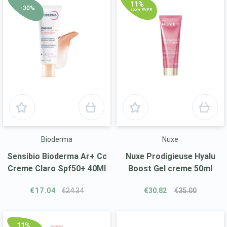
11%
-30%
sobre P.V.P.R
Bioderma
Nuxe
Sensibio Bioderma Ar+ Cc
Nuxe Prodigieuse Hyalu
Creme Claro Spf50+ 40Ml
Boost Gel creme 50ml
€17.04
€24.34
€30.82
€35.00
11%