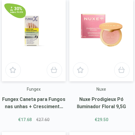
+
30%
de
sobre P.V.P.R
Fungex
Nuxe
Fungex Caneta para Fungos
Nuxe Prodigieux Pó
nas unhas + Crescimento
Iluminador Floral 9,5G
4Ml
€17.68
€27.60
€29.50