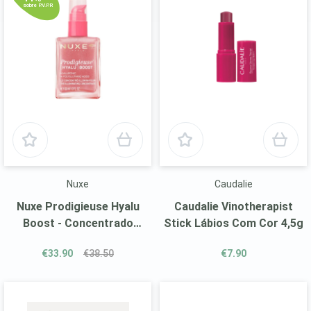
sobre P.V.P.R
Nuxe
Caudalie
Nuxe Prodigieuse Hyalu
Caudalie Vinotherapist
Boost - Concentrado
Stick Lábios Com Cor 4,5g
Iluminador 30ml
€33.90
€38.50
€7.90