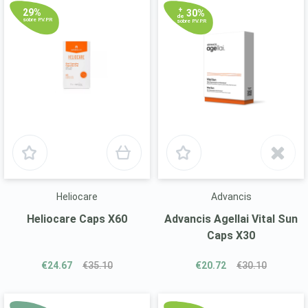
+
29%
30%
de
sobre P.V.P.R
sobre P.V.P.R
Heliocare
Advancis
Heliocare Caps X60
Advancis Agellai Vital Sun
Caps X30
€24.67
€35.10
€20.72
€30.10