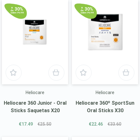
+
+
30%
30%
de
de
sobre P.V.P.R
sobre P.V.P.R
Heliocare
Heliocare
Heliocare 360 Junior - Oral
Heliocare 360º SportSun
Sticks Saquetas X20
Oral Sticks X30
€17.49
€25.50
€22.46
€33.60