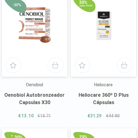
30%
-30%
sobre P.V.P.R
Oenobiol
Heliocare
Oenobiol Autobronzeador
Heliocare 360º D Plus
Capsulas X30
Cápsulas
€13.10
€18.71
€31.29
€44.90
+
29%
30%