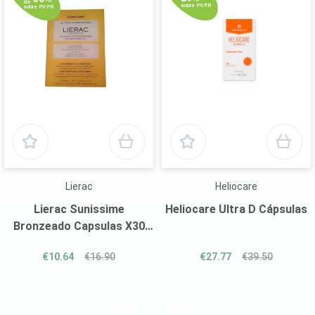
de
sobre P.V.P.R
sobre P.V.P.R
Lierac
Heliocare
Lierac Sunissime
Heliocare Ultra D Cápsulas
Bronzeado Capsulas X30
Cápsulas
€10.64
€16.90
€27.77
€39.50