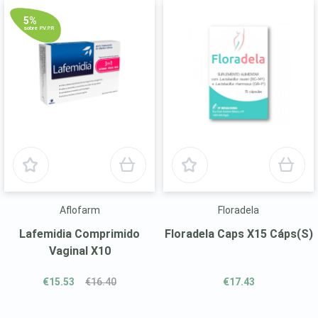
5%
sobre P.V.P.R
Aflofarm
Floradela
Lafemidia Comprimido
Floradela Caps X15 Cáps(S)
Vaginal X10
€15.53
€16.40
€17.43