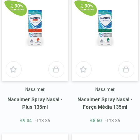
+
+
30%
30%
de
de
sobre P.V.P.R
sobre P.V.P.R
Nasalmer
Nasalmer
Nasalmer Spray Nasal -
Nasalmer Spray Nasal -
Plus 135ml
Força Média 135ml
€9.04
€13.36
€8.60
€13.36