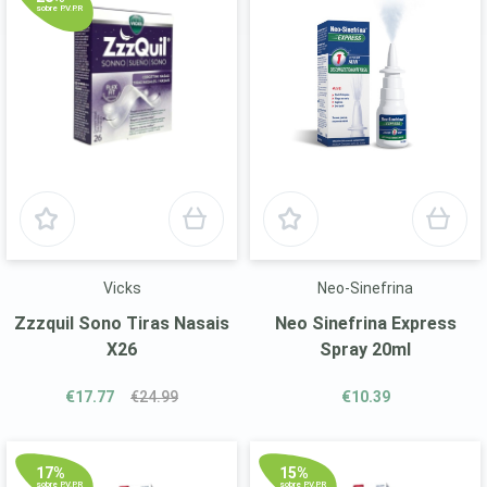
sobre P.V.P.R
Vicks
Neo-Sinefrina
Zzzquil Sono Tiras Nasais
Neo Sinefrina Express
X26
Spray 20ml
€17.77
€24.99
€10.39
17%
15%
sobre P.V.P.R
sobre P.V.P.R