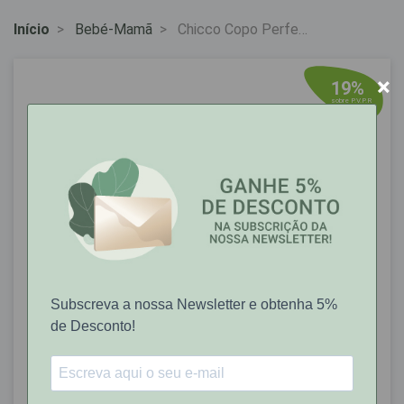
Início
Bebé-Mamã
Chicco Copo Perfect
360 - 200ml - Verde -
12M+
×
19%
sobre P.V.P.R