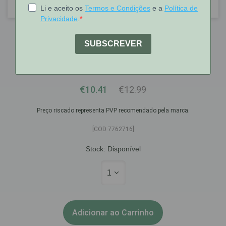
Chicco
Chicco Copo Perfect 360 - 200ml -
Verde - 12M+
€10.41
€12.99
Preço riscado representa PVP recomendado pela marca.
[COD 7762716]
Stock:
Disponível
1
Adicionar ao Carrinho