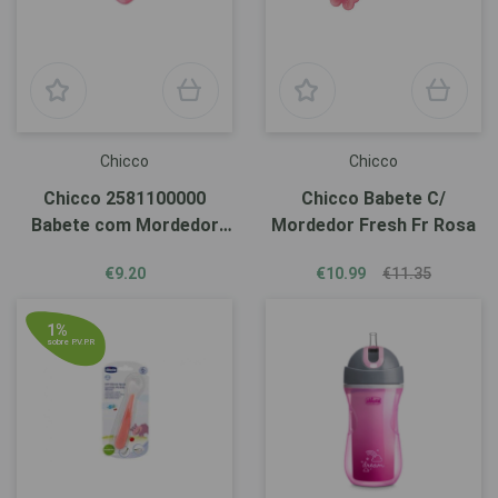
Chicco
Chicco
Chicco 2581100000
Chicco Babete C/
Babete com Mordedor
Mordedor Fresh Fr Rosa
Rosa
€9.20
€10.99
€11.35
1%
sobre P.V.P.R