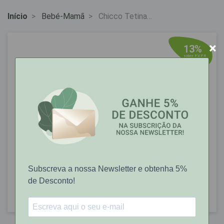
Início
Bebé-Mamã
Chicco Tetina
Stepup New1 0M+
Norx1
×
13%
sobre P.V.P.R