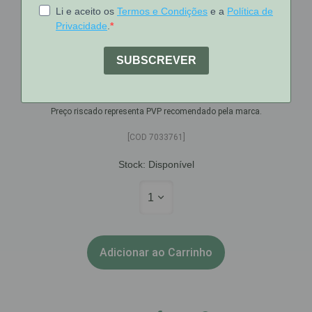
Chicco
Chicco Tetina Stepup New1 0M+
Norx1
€5.26
€6.10
Preço riscado representa PVP recomendado pela marca.
[COD 7033761]
Stock:
Disponível
1
Adicionar ao Carrinho