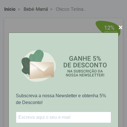
Início
Bebé-Mamã
Chicco Tetina
Stepup New1 2M+
Medx1
×
12%
sobre P.V.P.R