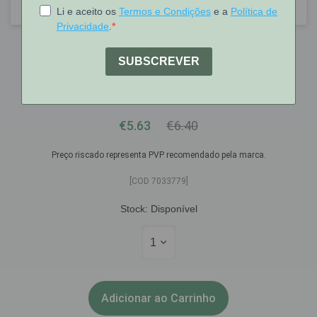
Chicco
Chicco Tetina Stepup New1 2M+
Medx1
€5.63
€6.40
Preço riscado representa PVP recomendado pela marca.
[COD 7033779]
Stock:
Disponível
1
Adicionar ao Carrinho