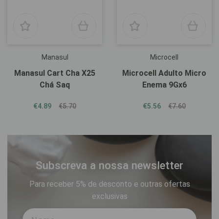
Manasul
Microcell
Manasul Cart Cha X25
Microcell Adulto Micro
Chá Saq
Enema 9Gx6
€4.89
€5.70
€5.56
€7.60
Subscreva a nossa newsletter
Para receber 5% de desconto e outras ofertas
exclusivas