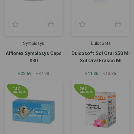
Symbiosys
DulcoSoft
Alflorex Symbiosys Caps
Dulcosoft Sol Oral 250 Ml
X30
Sol Oral Frasco Ml
€28.69
€37.90
€11.35
€13.35
14%
26%
sobre P.V.P.R
sobre P.V.P.R