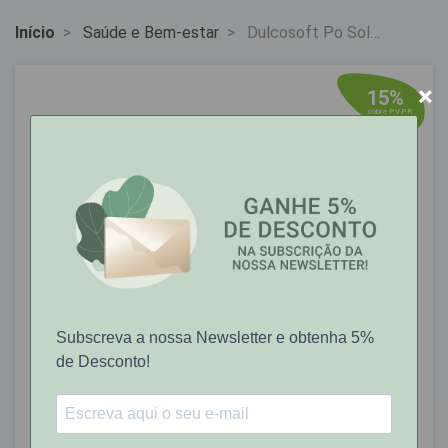
Início
Saúde e Bem-estar
Dulcosoft Po Sol
Oral Saq 10 G X 20 Pó
Sol Oral Saq
×
15%
sobre P.V.P.R