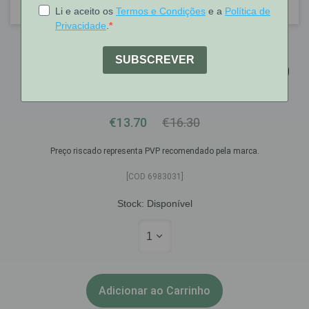
DulcoSoft
Dulcosoft Po Sol Oral Saq 10 G X 20
Pó Sol Oral Saq
€13.70
€16.30
Preço riscado representa PVP recomendado pela marca.
[COD 6983031]
Stock:
Disponível
1
Adicionar ao Carrinho