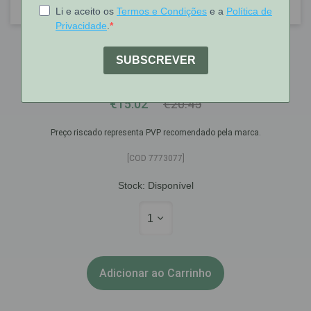
Enzimase
Enzimase Comp X 20 Comps Rev
€15.02
€20.45
Preço riscado representa PVP recomendado pela marca.
[COD 7773077]
Stock:
Disponível
1
Adicionar ao Carrinho