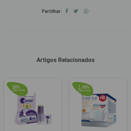
Partilhar:
Artigos Relacionados
+
20%
30%
de
sobre P.V.P.R
sobre P.V.P.R