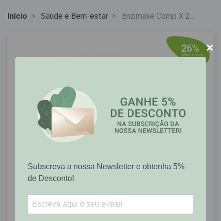
Início
Saúde e Bem-estar
Enzimase Comp X 20
Comps Rev
×
26%
sobre P.V.P.R