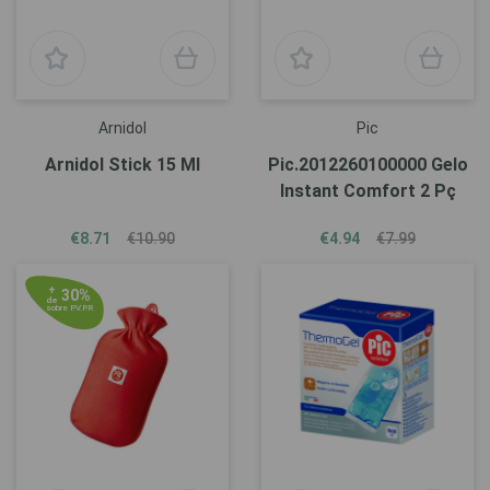
Arnidol
Pic
Arnidol Stick 15 Ml
Pic.2012260100000 Gelo
Instant Comfort 2 Pç
€8.71
€10.90
€4.94
€7.99
+
30%
de
sobre P.V.P.R