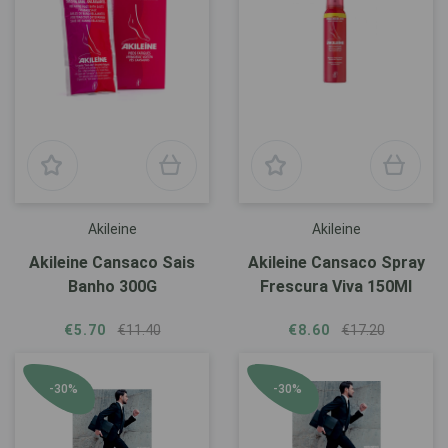
Akileine
Akileine
Akileine Cansaco Sais
Akileine Cansaco Spray
Banho 300G
Frescura Viva 150Ml
€5.70
€11.40
€8.60
€17.20
-30%
-30%