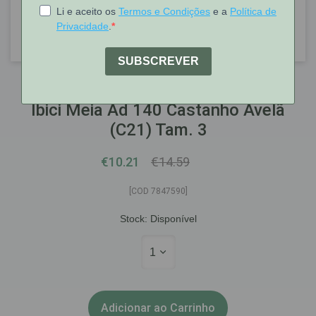
IBICI
Ibici Meia Ad 140 Castanho Avelã
(C21) Tam. 3
€10.21
€14.59
[COD 7847590]
Stock:
Disponível
1
Adicionar ao Carrinho