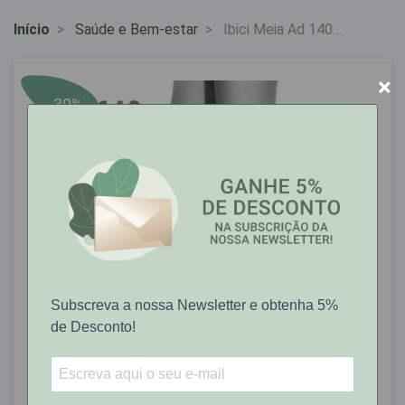
Início
Saúde e Bem-estar
Ibici Meia Ad 140
Castanho Avelã (C21)
Tam. 3
×
-30%