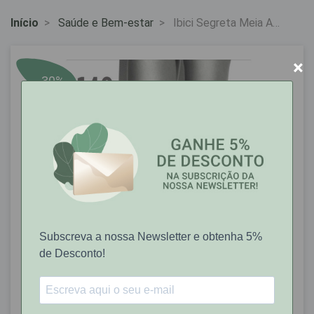
Início
Saúde e Bem-estar
Ibici Segreta Meia Ad
140 Ponta Aberta
Castanho Avelã (C21)
×
Tam. 2
-30%