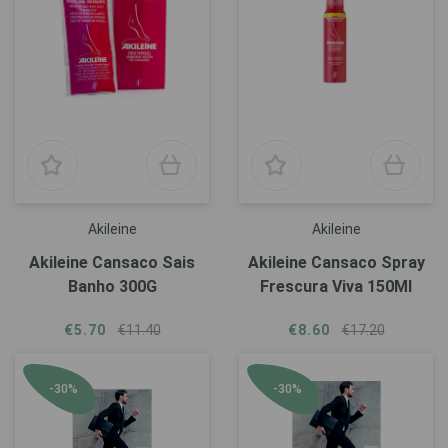
Akileine
Akileine
Akileine Cansaco Sais
Akileine Cansaco Spray
Banho 300G
Frescura Viva 150Ml
€5.70
€11.40
€8.60
€17.20
-30%
-30%