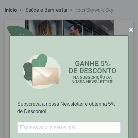
Início
Saúde e Bem-estar
Ibici Skywalk Sky
Meia Unisexo Azul Tam.
M
×
-30%