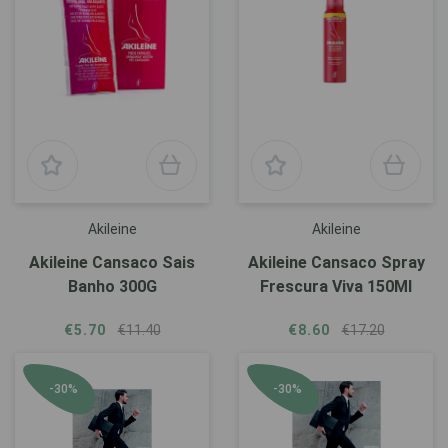
Akileine
Akileine
Akileine Cansaco Sais
Akileine Cansaco Spray
Banho 300G
Frescura Viva 150Ml
€5.70
€11.40
€8.60
€17.20
-30%
-30%