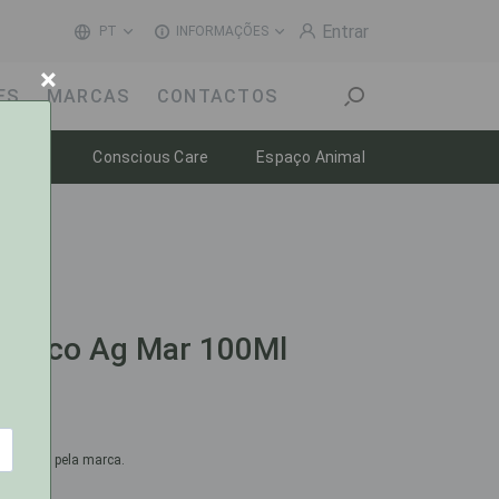
Entrar
PT
INFORMAÇÕES
×
ES
MARCAS
CONTACTOS
Toggle dropdown
Toggle dropdown
Toggle dropdow
-estar
Conscious Care
Espaço Animal
tonico Ag Mar 100Ml
omendado pela marca.