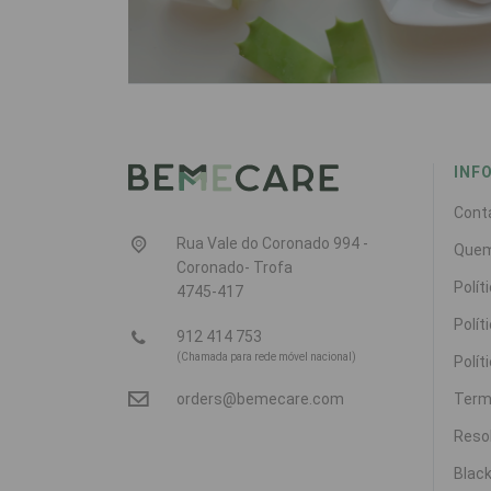
INF
Cont
Rua Vale do Coronado 994 -
Que
Coronado- Trofa
Polít
4745-417
Polít
912 414 753
(Chamada para rede móvel nacional)
Polít
Term
orders@bemecare.com
Resol
Black