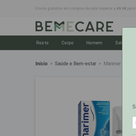
Envios gratuitos em compras de valor superior a
49.9€
para 
Toggle dropdown
Toggle dropdown
Toggle dropdo
To
Rosto
Corpo
Homem
Solares
Início
Saúde e Bem-estar
Marimer Hiper