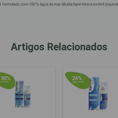
 formulado com 100 % água do mar diluída hipertónica estéril (equivale
Artigos Relacionados
30%
24%
e
re P.V.P.R
sobre P.V.P.R