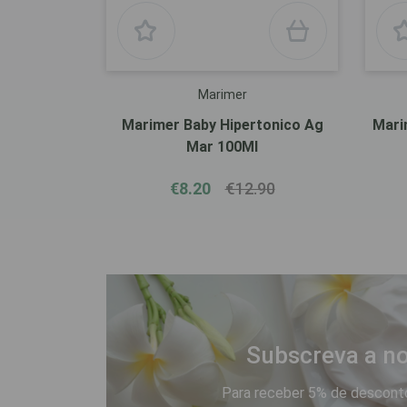
Marimer
Marimer Baby Hipertonico Ag
Mari
Mar 100Ml
€8.20
€12.90
Subscreva a no
Para receber 5% de desconto