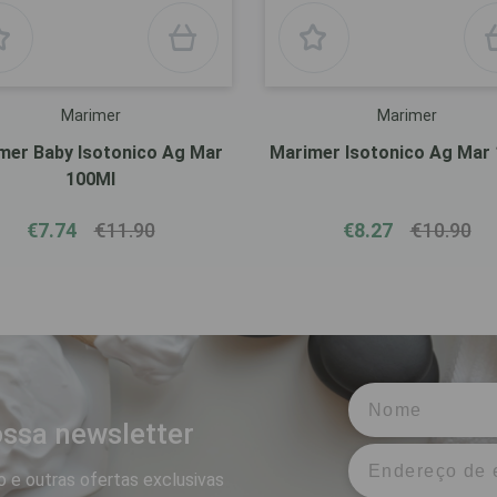
Marimer
Marimer
mer Baby Isotonico Ag Mar
Marimer Isotonico Ag Mar
100Ml
€7.74
€11.90
€8.27
€10.90
ssa newsletter
 e outras ofertas exclusivas