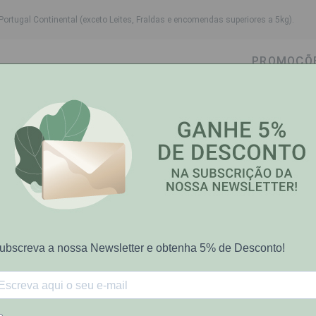
Portugal Continental (exceto Leites, Fraldas e encomendas superiores a 5kg).
PROMOÇÕ
wn
ggle dropdown
Toggle dropdown
Toggle dropdown
Toggle dropdown
Cabelo
Higiene Oral
Bebé-Mamã
Saúde e Bem
tonico Ag Mar 100Ml
Marimer
30%
+
de
Marimer Hiper
sobre P.V.P.R
€7.74
€11.90
Preço riscado representa PVP rec