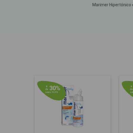
Marimer Hipertónico é
30%
+
+
de
d
sobre P.V.P.R
sob