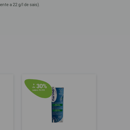
nte a 22 g/l de sais).
30%
+
de
sobre P.V.P.R