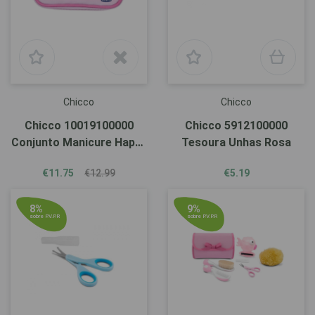
Chicco
Chicco
Chicco 10019100000
Chicco 5912100000
Conjunto Manicure Happy
Tesoura Unhas Rosa
Hands Menina
€11.75
€12.99
€5.19
8%
9%
sobre P.V.P.R
sobre P.V.P.R