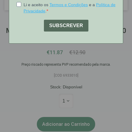
Mustela
Mustela Bebé Gel Dermo-Lavante 500
Ml Com Preço Especial
€11.87
€12.90
Preço riscado representa PVP recomendado pela marca.
[COD 6933010]
Stock:
Disponível
1
Adicionar ao Carrinho