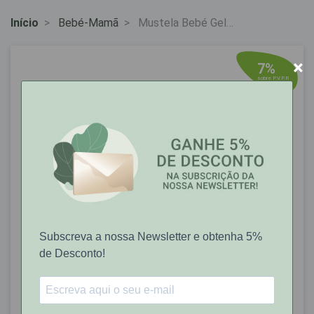
Início
Bebé-Mamã
Mustela Bebé Gel
Dermo-Lavante 500 ml
Com Preço Especial
×
7%
sobre P.V.P.R