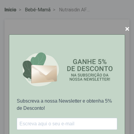
Início
Bebé-Mamã
Nutraisdin AF
Pomada Reparadora
Miconazol 50ml
×