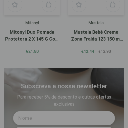
Mitosyl
Mustela
Mitosyl Duo Pomada
Mustela Bebé Creme
Protetora 2 X 145 G Com
Zona Fralda 123 150 ml
Desconto De 50% Na 2ª
Com Oferta De 2ª
€21.80
€12.44
€13.90
Embalagem
Embalagem 100 ml
Subscreva a nossa newsletter
Para receber 5% de desconto e outras ofertas
exclusivas