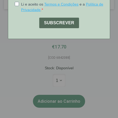
Isdin
Nutraisdin AF Pomada Reparadora
Miconazol 50ml
€17.70
[COD 6842088]
Stock:
Disponível
1
Adicionar ao Carrinho