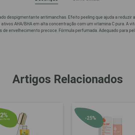
o despigmentante antimanchas. Efeito peeling que ajuda a reduzir 
s ativos AHA/BHA em alta concentração com um vitamina C pura. A vita
eis de envelhecimento precoce. Fórmula perfumada. Adequado para pel
Artigos Relacionados
22%
-25%
re P.V.P.R