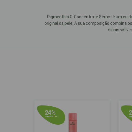
Pigmentbio C-Concentrate Sérum é um cuidad
original da pele. A sua composição combina o
sinais visív
24%
sobre P.V.P.R
sob