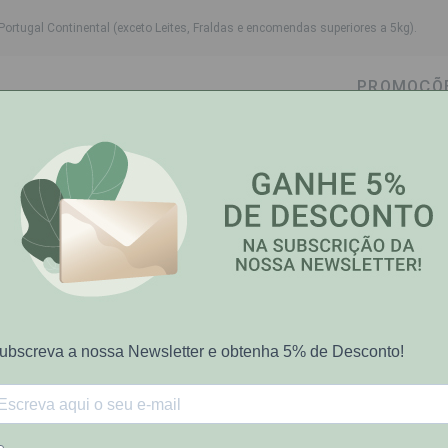
Portugal Continental (exceto Leites, Fraldas e encomendas superiores a 5kg).
PROMOÇÕ
wn
ggle dropdown
Toggle dropdown
Toggle dropdown
Toggle dropdown
Cabelo
Higiene Oral
Bebé-Mamã
Saúde e Bem
centrate Serum 15ml
Bioderma
Bioderma Pigm
Serum 15ml
€22.80
€32.57
[COD 6284703]