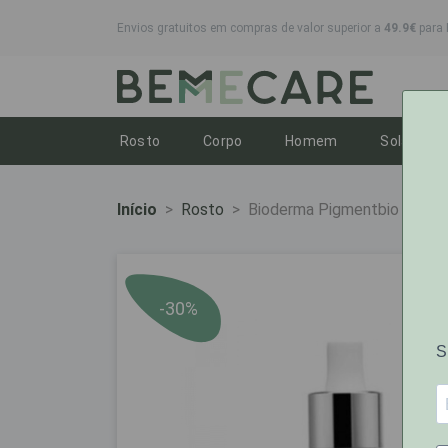
Envios gratuitos em compras de valor superior a
49.9€
para 
Toggle dropdown
Toggle dropdown
Toggle dropdo
To
Rosto
Corpo
Homem
Solares
Início
Rosto
Bioderma Pigmentbio C-Con
-30%