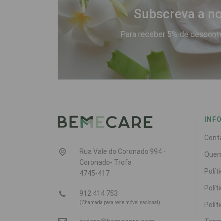
Subscreva a no
Para receber 5% de desconto
INF
Cont
Rua Vale do Coronado 994 -
Que
Coronado- Trofa
Polít
4745-417
Polít
912 414 753
(Chamada para rede móvel nacional)
Polít