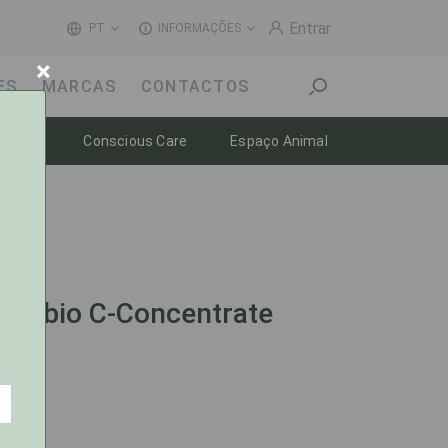
Entrar
PT
INFORMAÇÕES
×
ES
MARCAS
CONTACTOS
Toggle dropdown
Toggle dropdown
Toggle dropdow
-estar
Conscious Care
Espaço Animal
entbio C-Concentrate