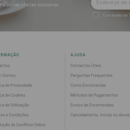
 e outras ofertas exclusivas
Li e aceito os
ORMAÇÃO
AJUDA
actos
Contactos Úteis
m Somos
Perguntas Frequentes
ica de Privacidade
Como Encomendar
ica de Cookies
Métodos de Pagamentos
ica de Utilização
Envios de Encomendas
os e Condições
Cancelamento, trocas ou devol
ução de Conflitos Online