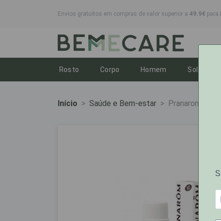
Envios gratuitos em compras de valor superior a
49.9€
para 
Toggle dropdown
Toggle dropdown
Toggle dropdo
To
Rosto
Corpo
Homem
Solares
Início
Saúde e Bem-estar
Pranarom Oleo 