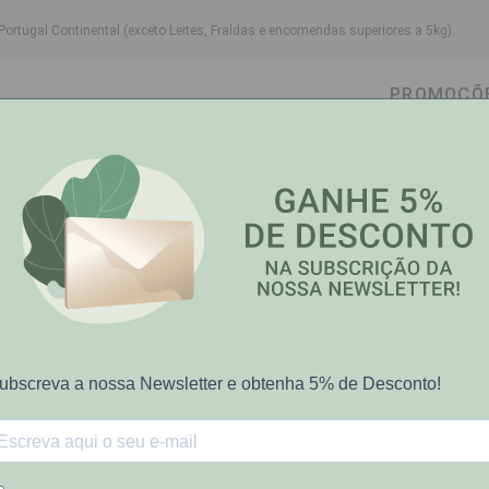
Portugal Continental (exceto Leites, Fraldas e encomendas superiores a 5kg).
PROMOÇÕ
wn
ggle dropdown
Toggle dropdown
Toggle dropdown
Toggle dropdown
Cabelo
Higiene Oral
Bebé-Mamã
Saúde e Bem
Essencial Arvore do Chá 10ml
Pranarôm
Pranarom Oleo
10ml
€11.34
[COD 6951244]