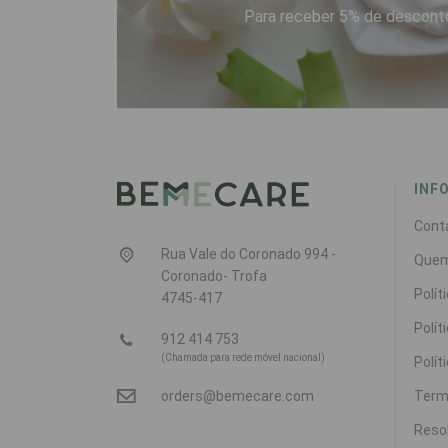
Para receber 5% de desconto
INF
Cont
Rua Vale do Coronado 994 -
Que
Coronado- Trofa
Polít
4745-417
Polít
912 414 753
(Chamada para rede móvel nacional)
Polít
Term
orders@bemecare.com
Resol