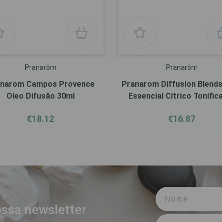
Pranarôm
Pranarôm
narom Campos Provence
Pranarom Diffusion Blends
Oleo Difusão 30ml
Essencial Cítrico Tonific
30ml
€18.12
€16.87
ssa newsletter