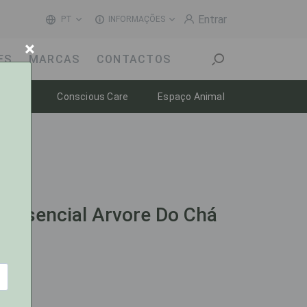
Entrar
PT
INFORMAÇÕES
×
ES
MARCAS
CONTACTOS
Toggle dropdown
Toggle dropdown
Toggle dropdow
-estar
Conscious Care
Espaço Animal
 Essencial Arvore Do Chá