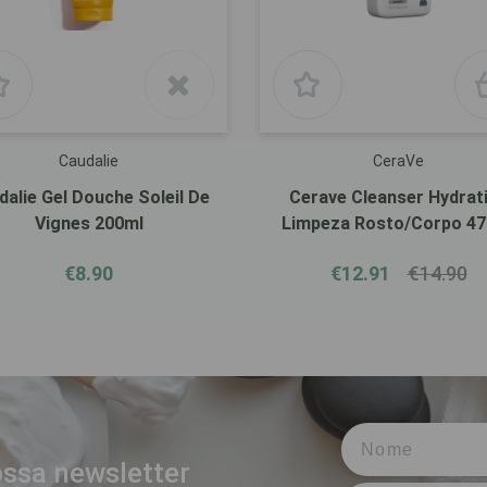
Caudalie
CeraVe
dalie Gel Douche Soleil De
Cerave Cleanser Hydrat
Vignes 200ml
Limpeza Rosto/Corpo 4
€8.90
€12.91
€14.90
ssa newsletter