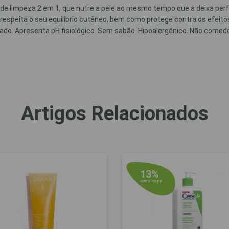
e limpeza 2 em 1, que nutre a pele ao mesmo tempo que a deixa perfei
 e respeita o seu equilíbrio cutâneo, bem como protege contra os efei
do. Apresenta pH fisiológico. Sem sabão. Hipoalergénico. Não comed
Artigos Relacionados
13%
sobre P.V.P.R