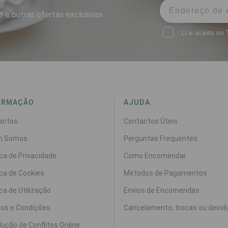
 e outras ofertas exclusivas
Li e aceito os
ORMAÇÃO
AJUDA
actos
Contactos Úteis
m Somos
Perguntas Frequentes
ica de Privacidade
Como Encomendar
ica de Cookies
Métodos de Pagamentos
ica de Utilização
Envios de Encomendas
os e Condições
Cancelamento, trocas ou devol
ução de Conflitos Online