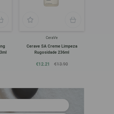
CeraVe
ing
Cerave SA Creme Limpeza
73ml
Rugosidade 236ml
€12.21
€13.90