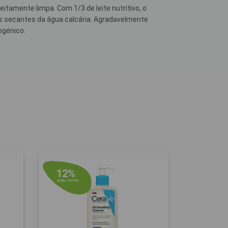
tamente limpa. Com 1/3 de leite nutritivo, o
tos secantes da água calcária. Agradavelmente
ogénico.
12%
sobre P.V.P.R