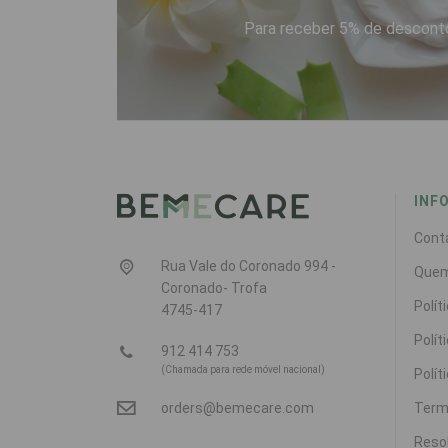
Para receber 5% de desconto
INF
Cont
Rua Vale do Coronado 994 -
Que
Coronado- Trofa
Polít
4745-417
Polít
912 414 753
(Chamada para rede móvel nacional)
Polít
Term
orders@bemecare.com
Resol