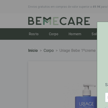
Envios gratuitos em compras de valor superior a
49.9€
para 
Toggle dropdown
Toggle dropdown
Toggle dropdo
To
Rosto
Corpo
Homem
Solares
Início
Corpo
Uriage Bebe 1ºcreme Lavan