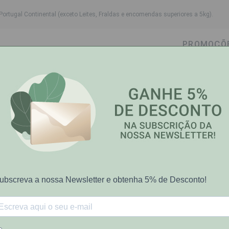
Portugal Continental (exceto Leites, Fraldas e encomendas superiores a 5kg).
PROMOÇÕ
wn
ggle dropdown
Toggle dropdown
Toggle dropdown
Toggle dropdown
Cabelo
Higiene Oral
Bebé-Mamã
Saúde e Bem
te 1L
Uriage
13%
Uriage Bebe 1
sobre P.V.P.R
€21.40
€24.60
Preço riscado representa PVP rec