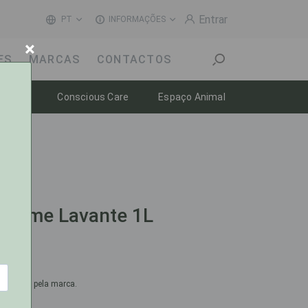
Entrar
PT
INFORMAÇÕES
×
ES
MARCAS
CONTACTOS
Toggle dropdown
Toggle dropdown
Toggle dropdow
-estar
Conscious Care
Espaço Animal
ºcreme Lavante 1L
omendado pela marca.