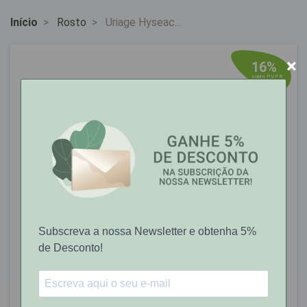
Início
Rosto
Uriage Hyseac
Solaire SPF50 50ml
×
16%
sobre P.V.P.R