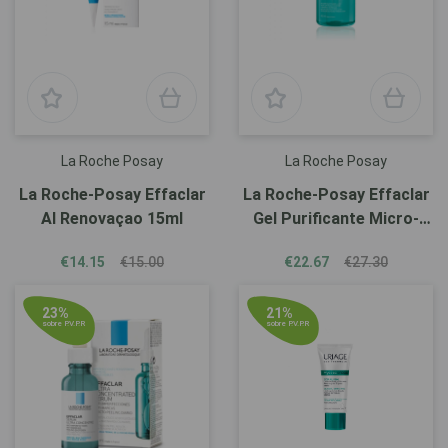
La Roche Posay
La Roche Posay
La Roche-Posay Effaclar
La Roche-Posay Effaclar
AI Renovaçao 15ml
Gel Purificante Micro-
Exfoliante 400ml
€14.15
€15.00
€22.67
€27.30
23%
21%
sobre P.V.P.R
sobre P.V.P.R