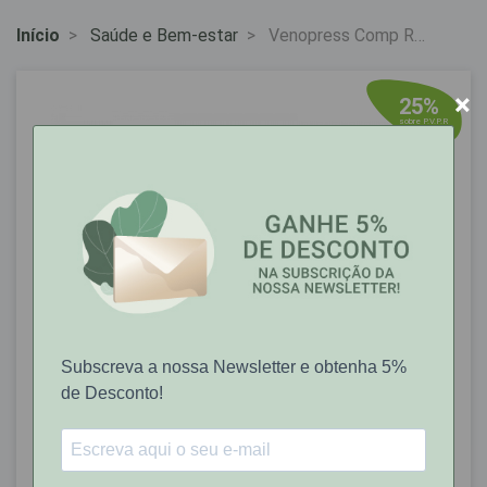
Início
Saúde e Bem-estar
Venopress Comp Rev
X 90 Comps Rev
×
25%
sobre P.V.P.R