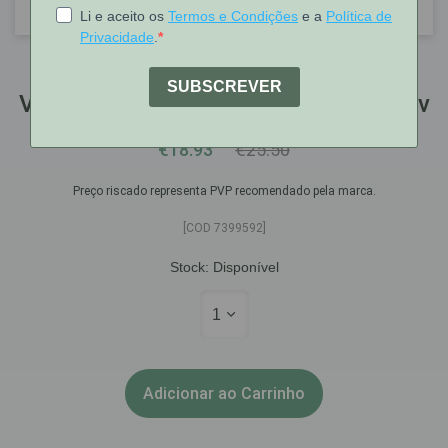
Venopress
Venopress Comp Rev X 90 Comps Rev
€18.93
€25.50
Preço riscado representa PVP recomendado pela marca.
[COD 7399592]
Stock:
Disponível
1
Adicionar ao Carrinho