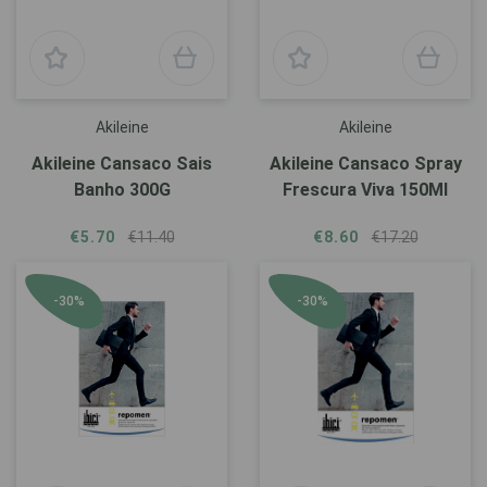
Akileine
Akileine
Akileine Cansaco Sais
Akileine Cansaco Spray
Banho 300G
Frescura Viva 150Ml
€5.70
€11.40
€8.60
€17.20
-30%
-30%