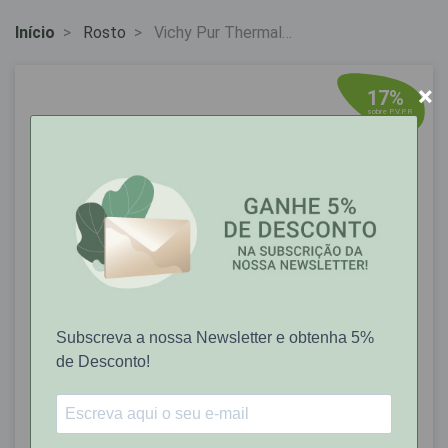
Início
Rosto
Vichy Pur Thermal
Locao Tonica Aperf
200Ml
×
17%
sobre P.V.P.R