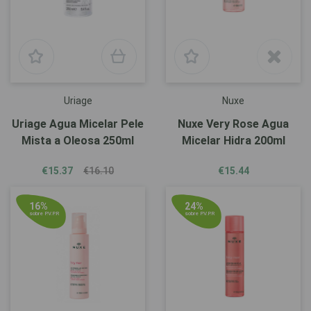
Uriage
Nuxe
Uriage Agua Micelar Pele
Nuxe Very Rose Agua
Mista a Oleosa 250ml
Micelar Hidra 200ml
€15.37
€16.10
€15.44
16%
24%
sobre P.V.P.R
sobre P.V.P.R