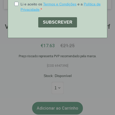
Vichy
Vichy Pur Thermal Locao Tonica Aperf
200Ml
€17.63
€21.25
Preço riscado representa PVP recomendado pela marca.
[COD 6947390]
Stock:
Disponível
1
Adicionar ao Carrinho