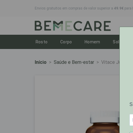
Envios gratuitos em compras de valor superior a
49.9€
para 
Toggle dropdown
Toggle dropdown
Toggle dropdo
To
Rosto
Corpo
Homem
Solares
Início
Saúde e Bem-estar
Vitace Junior