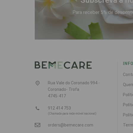
Subscreva a no
Para receber 5% de desconto
INF
Cont
Rua Vale do Coronado 994 -
Que
Coronado- Trofa
Polít
4745-417
Polít
912 414 753
(Chamada para rede móvel nacional)
Polít
Term
orders@bemecare.com