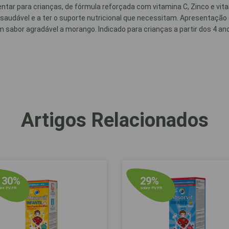
ar para crianças, de fórmula reforçada com vitamina C, Zinco e vitamin
audável e a ter o suporte nutricional que necessitam. Apresentação 
 sabor agradável a morango. Indicado para crianças a partir dos 4 an
Artigos Relacionados
30%
29%
e
re P.V.P.R
sobre P.V.P.R