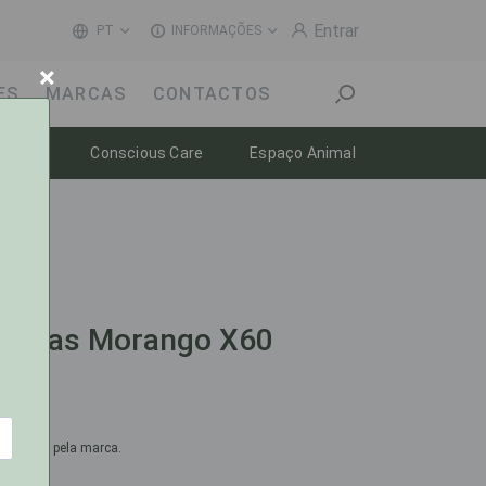
Entrar
PT
INFORMAÇÕES
×
ES
MARCAS
CONTACTOS
Toggle dropdown
Toggle dropdown
Toggle dropdow
-estar
Conscious Care
Espaço Animal
 Gomas Morango X60
omendado pela marca.