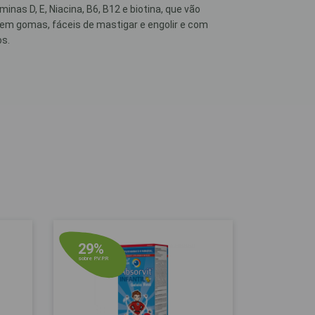
as D, E, Niacina, B6, B12 e biotina, que vão
em gomas, fáceis de mastigar e engolir e com
os.
29%
sobre P.V.P.R