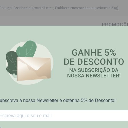
Portugal Continental (exceto Leites, Fraldas e encomendas superiores a 5kg).
PROMOÇÕ
wn
ggle dropdown
Toggle dropdown
Toggle dropdown
Toggle dropdown
Cabelo
Higiene Oral
Bebé-Mamã
Saúde e Bem
 Gomas Morango X60
Vitacê
30%
+
de
Vitace Junior
sobre P.V.P.R
€15.56
€24.50
Preço riscado representa PVP rec