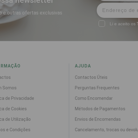
ssa newsletter
 e outras ofertas exclusivas
Li e aceito os
ORMAÇÃO
AJUDA
actos
Contactos Úteis
m Somos
Perguntas Frequentes
ica de Privacidade
Como Encomendar
ica de Cookies
Métodos de Pagamentos
ica de Utilização
Envios de Encomendas
os e Condições
Cancelamento, trocas ou devol