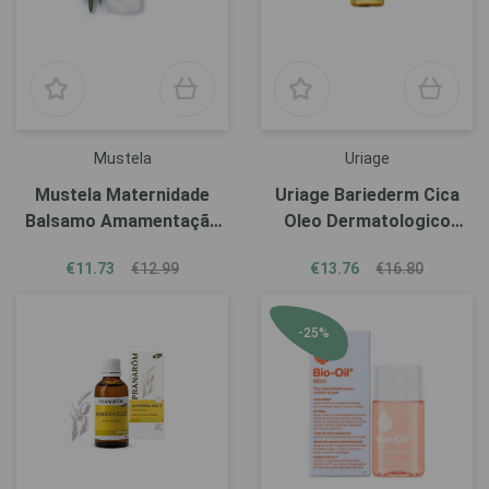
Mustela
Uriage
Mustela Maternidade
Uriage Bariederm Cica
Balsamo Amamentação
Oleo Dermatologico
30ml
100ml
€11.73
€12.99
€13.76
€16.80
-25%