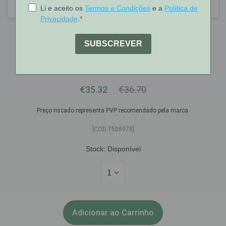
Isdin
Woman Isdin Creme Corpo Estrias
250ml
€35.32
€36.70
Preço riscado representa PVP recomendado pela marca.
[COD 7508978]
Stock:
Disponível
1
Adicionar ao Carrinho