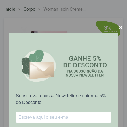
Início
Corpo
Woman Isdin Creme
Corpo Estrias 250ml
×
3%
sobre P.V.P.R