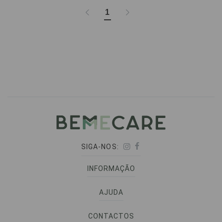
1
SIGA-NOS:
INFORMAÇÃO
AJUDA
CONTACTOS